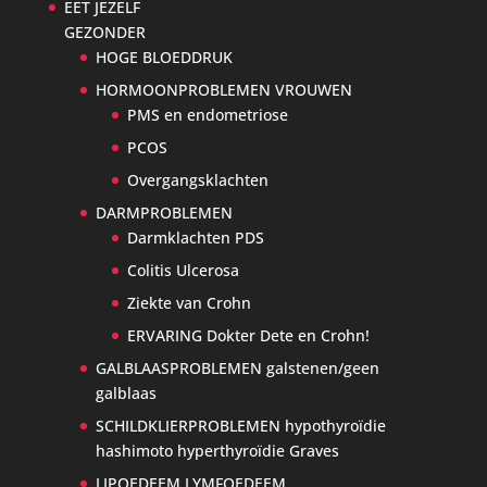
EET JEZELF
GEZONDER
HOGE BLOEDDRUK
HORMOONPROBLEMEN VROUWEN
PMS en endometriose
PCOS
Overgangsklachten
DARMPROBLEMEN
Darmklachten PDS
Colitis Ulcerosa
Ziekte van Crohn
ERVARING Dokter Dete en Crohn!
GALBLAASPROBLEMEN galstenen/geen
galblaas
SCHILDKLIERPROBLEMEN hypothyroïdie
hashimoto hyperthyroïdie Graves
LIPOEDEEM LYMFOEDEEM