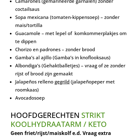
Camarones (gemarineerde garnalen) zonder
coctailsaus
Sopa mexicana (tomaten-kippensoep) – zonder
mais/tortilla
Guacamole – met lepel of komkommerplakjes om
te dippen
Chorizo en padrones – zonder brood
Gamba’s al ajillo (Gamba’s in knoflooksaus)
Albondiga’s (Gehaktballetjes) – vraag of ze zonder
rijst of brood zijn gemaakt
Jalape
ñ
os relleno
gegrild
(
jalapeñopeper met
roomkaas)
Avocadosoep
HOOFDGERECHTEN
STRIKT
KOOLHYDRAATARM / KETO
Geen friet/rijst/maiskolf e.d. Vraag extra