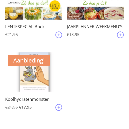
JAARPLANNER WEEKMENU’S
LENTESPECIAL Boek
€
18,95
€
21,95
Aanbieding!
Koolhydratenmonster
Oorspronkelijke
Huidige
€
21,95
€
17,95
prijs
prijs
was:
is: