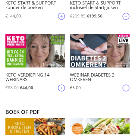
KETO START & SUPPORT
KETO START & SUPPORT
zonder de boeken
inclusief de Startgidsen
Oorspronkelijke
Huidige
€
144,00
€
209,85
€
199,50
prijs
prijs
was:
is:
€209,85.
€199,50.
KETO VERDIEPING 14
WEBINAR DIABETES 2
WEBINARS
OMKEREN
Oorspronkelijke
Huidige
€
88,00
€
44,00
€
5,00
prijs
prijs
was:
is:
€88,00.
€44,00.
BOEK OF PDF