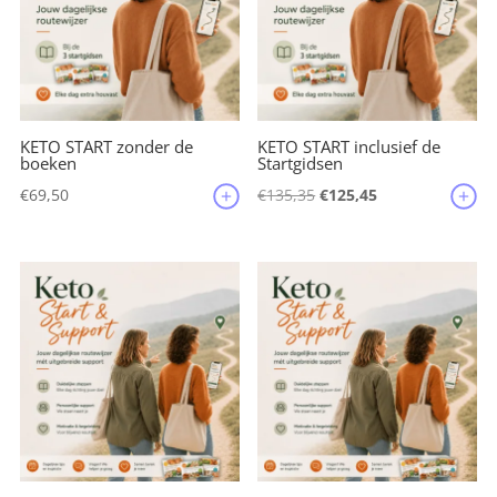
k
KETO START zonder de
KETO START inclusief de
boeken
Startgidsen
Oorspronkelijke
Huidige
€
69,50
€
135,35
€
125,45
prijs
prijs
was:
is:
€135,35.
€125,45.