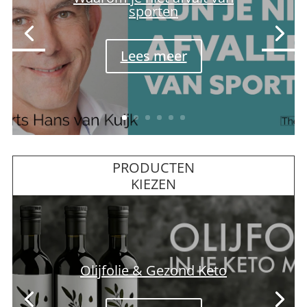
Bert fietst beter dan ooit na
schrappen koolhydraten
Lees meer
PRODUCTEN
KIEZEN
Je keto weekmenu plannen