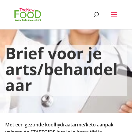
Brief voor je
arts/behandel
aar
Met een gezonde koolhydraatarme/keto aanpak