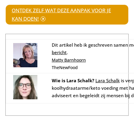
ONTDEK ZELF WAT DEZE AANPAK VOOR JE
KAN DOEN!
Dit artikel heb ik geschreven samen m
bericht
.
Matty Barnhoorn
TheNewFood
Wie is Lara Schalk?
Lara Schalk
is ver
koolhydraatarme/keto voeding met haa
adviseert en begeleidt zij mensen bij