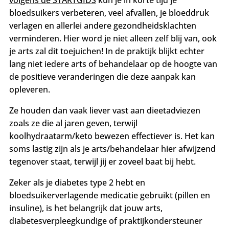
volgens de STARTGIDS
kun je in korte tijd je
bloedsuikers verbeteren, veel afvallen, je bloeddruk
verlagen en allerlei andere gezondheidsklachten
verminderen. Hier word je niet alleen zelf blij van, ook
je arts zal dit toejuichen! In de praktijk blijkt echter
lang niet iedere arts of behandelaar op
de hoogte van
de positieve veranderingen die deze aanpak kan
opleveren.
Ze houden dan vaak liever vast aan dieetadviezen
zoals ze die al jaren geven, terwijl
koolhydraatarm/keto bewezen effectiever is. Het kan
soms lastig zijn als je arts/behandelaar hier afwijzend
tegenover staat, terwijl jij er zoveel baat bij hebt.
Zeker als je diabetes type 2 hebt en
bloedsuikerverlagende medicatie gebruikt (pillen en
insuline), is het belangrijk dat jouw arts,
diabetesverpleegkundige of praktijkondersteuner