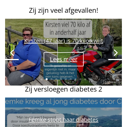
Zij zijn veel afgevallen!
Kirsten (47 jaar) is 70 kilo kwijt
Lees meer
Zij versloegen diabetes 2
Manja heeft spijt van haar
maagverkleining