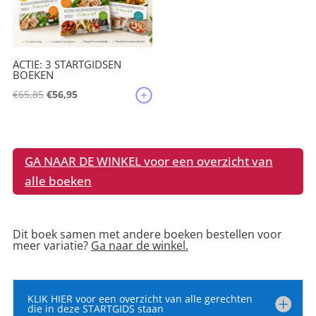
ACTIE: 3 STARTGIDSEN
BOEKEN
Oorspronkelijke
Huidige
€
65,85
€
56,95
prijs
prijs
was:
is:
€65,85.
€56,95.
GA NAAR DE WINKEL voor een overzicht van
alle boeken
Dit boek samen met andere boeken bestellen voor
meer variatie?
Ga naar de winkel.
KLIK HIER voor een overzicht van alle gerechten
die in deze STARTGIDS staan