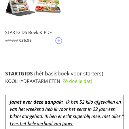
STARTGIDS Boek & PDF
Oorspronkelijke
Huidige
€
41,90
€
36,95
prijs
prijs
was:
is:
€41,90.
€36,95.
STARTGIDS
(hét basisboek voor starters)
KOOLHYDRAATARM ETEN
Zó doe je dat!
Janet over deze aanpak:
“Ik ben 52 kilo afgevallen en
van het weekend heb ik voor het eerst in 22 jaar een
bikini aangehad.
Ik ben er echt superblij mee, met alles.
”
Lees het hele verhaal van Janet