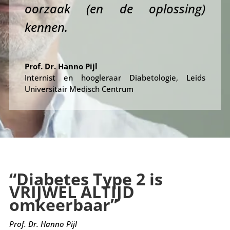
oorzaak (en de oplossing)
kennen.
Prof. Dr. Hanno Pijl
Internist en hoogleraar Diabetologie
,
Leids
Universitair Medisch Centrum
“Diabetes Type 2 is
VRIJWEL ALTIJD
omkeerbaar”
Prof. Dr. Hanno Pijl