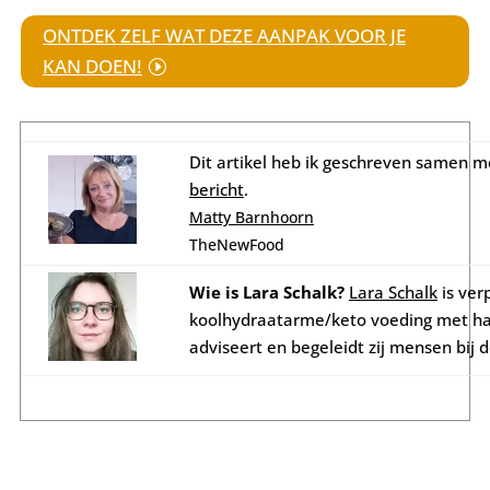
ONTDEK ZELF WAT DEZE AANPAK VOOR JE
KAN DOEN!
Dit artikel heb ik geschreven samen m
bericht
.
Matty Barnhoorn
TheNewFood
Wie is Lara Schalk?
Lara Schalk
is ver
koolhydraatarme/keto voeding met haa
adviseert en begeleidt zij mensen bij