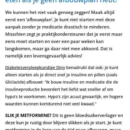
We kunnen het niet vaak genoeg zeggen! Maak altijd
eerst een ‘afbouwplan’. Je kunt niet starten met deze
aanpak zonder je medicatie drastisch te minderen.
Misschien zegt je praktijkondersteuner dat je eerst maar
eens moet starten en over een paar weken kan
langskomen, maar ga daar niet mee akkoord. Dat is
namelijk een levensgevaarlijk advies!
Diabetesverpleegkundige Diny
benadrukt dat ook; je kunt
alleen starten als je direct snel je insuline en pillen (zoals
Gliclazide) afbouwt: “Ik bouw insuline en medicatie die de
insulineproductie bevordert het liefst w
a
t sneller af om
hypo’s te voorkomen. Hypo’s zijn acuut gevaarlijk, en hogere
waarden kunnen kortdurend niet veel kwaad.”
SLIK JE METFORMINE?
Dit is geen bloedsuikerverlager en
deze kun je rustig door blijven slikken als je start. Je kunt
metformine in de loop van de tijd gaan afbouwen, maar