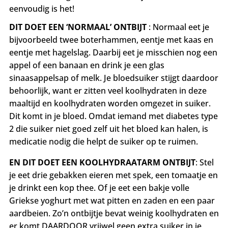
eenvoudig is het!
DIT DOET EEN ‘NORMAAL’ ONTBIJT
: Normaal eet je
bijvoorbeeld twee boterhammen, eentje met kaas en
eentje met hagelslag. Daarbij eet je misschien nog een
appel of een banaan en drink je een glas
sinaasappelsap of melk. Je bloedsuiker stijgt daardoor
behoorlijk, want er zitten veel koolhydraten in deze
maaltijd en koolhydraten worden omgezet in suiker.
Dit komt in je bloed. Omdat iemand met diabetes type
2 die suiker niet goed zelf uit het bloed kan halen, is
medicatie nodig die helpt de suiker op te ruimen.
EN DIT DOET EEN KOOLHYDRAATARM ONTBIJT
: Stel
je eet drie gebakken eieren met spek, een tomaatje en
je drinkt een kop thee. Of je eet een bakje volle
Griekse yoghurt met wat pitten en zaden en een paar
aardbeien. Zo’n ontbijtje bevat weinig koolhydraten en
er komt DAARDOOR vrijwel geen extra suiker in je