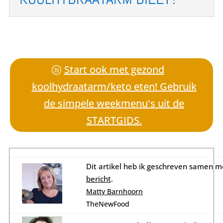
Start ook met gezond
koolhydraatarm/keto eten! Gebruik
de simpele weekmenu's uit de
STARTGIDS.
Dit artikel heb ik geschreven samen m
bericht
.
Matty Barnhoorn
TheNewFood