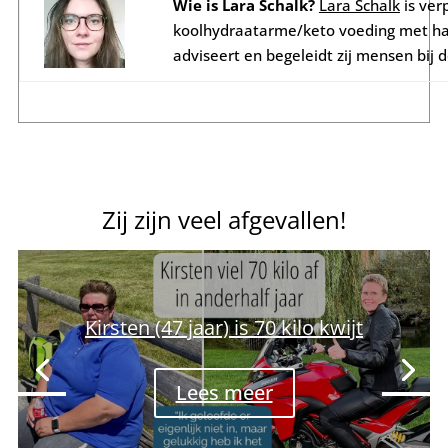
Wie is Lara Schalk?
Lara Schalk
is ver
koolhydraatarme/keto voeding met haa
adviseert en begeleidt zij mensen bij
Zij zijn veel afgevallen!
Kirsten (47 jaar) is 70 kilo kwijt
Lees meer