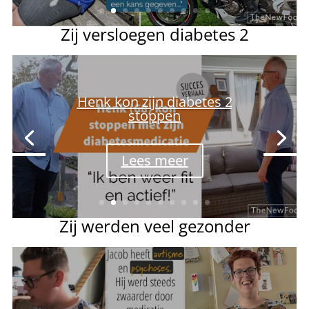
Zij versloegen diabetes 2
Bertha (74): na 30 jaar
insulinevrij
Lees meer
Zij werden veel gezonder
Afvallen met een beperking