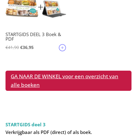
STARTGIDS DEEL 3 Boek &
PDF
Oorspronkelijke
Huidige
€
41,90
€
36,95
prijs
prijs
was:
is:
€41,90.
€36,95.
GA NAAR DE WINKEL voor een overzicht van
alle boeken
STARTGIDS deel 3
Verkrijgbaar als PDF (direct) of als boek.