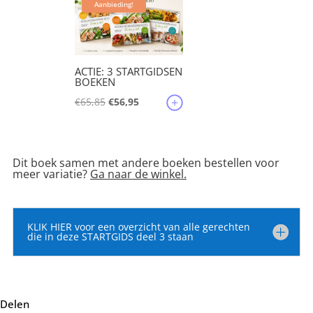
Aanbieding!
ACTIE: 3 STARTGIDSEN
BOEKEN
Oorspronkelijke
Huidige
€
65,85
€
56,95
prijs
prijs
was:
is:
€65,85.
€56,95.
Dit boek samen met andere boeken bestellen voor
meer variatie?
Ga naar de winkel.
KLIK HIER voor een overzicht van alle gerechten
die in deze STARTGIDS deel 3 staan
Delen