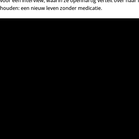
 voor een interview,
waarin ze openhartig vertelt over haar 
gehouden: een nieuw leven zonder medicatie.