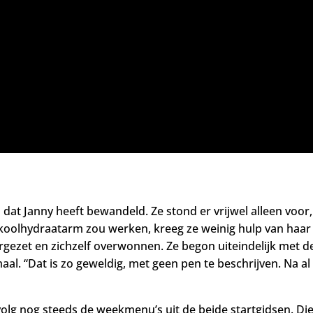
at Janny heeft bewandeld. Ze stond er vrijwel alleen voor,
koolhydraatarm zou werken, kreeg ze weinig hulp van haar
rgezet en zichzelf overwonnen. Ze begon uiteindelijk met
. “Dat is zo geweldig, met geen pen te beschrijven. Na al die
olg nog steeds de weekmenu’s uit de beide startgidsen. Die