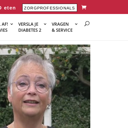
O eten
ZORGPROFESSIONALS
 AF!
VERSLA JE
VRAGEN
VIES
DIABETES 2
& SERVICE