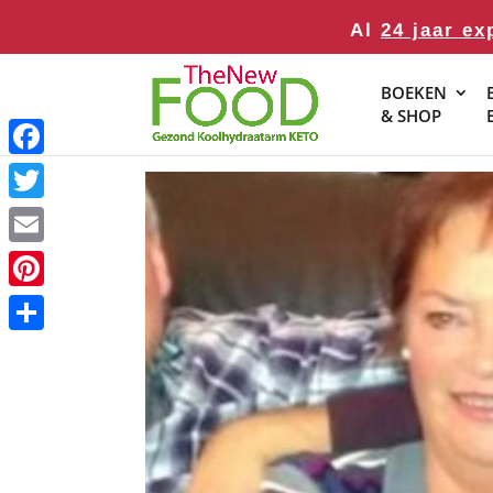
Al
24 jaar ex
BOEKEN
& SHOP
Facebook
Twitter
Email
Pinterest
Delen