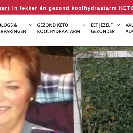
pert
in lekker én gezond koolhydraatarm KET
BLOGS &
GEZOND KETO
EET JEZELF
VAL
ERVARINGEN
KOOLHYDRAATARM
GEZONDER
AD