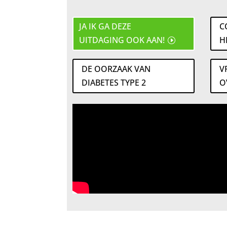
JA IK GA DEZE
C
UITDAGING OOK AAN!
H
DE OORZAAK VAN
V
DIABETES TYPE 2
O