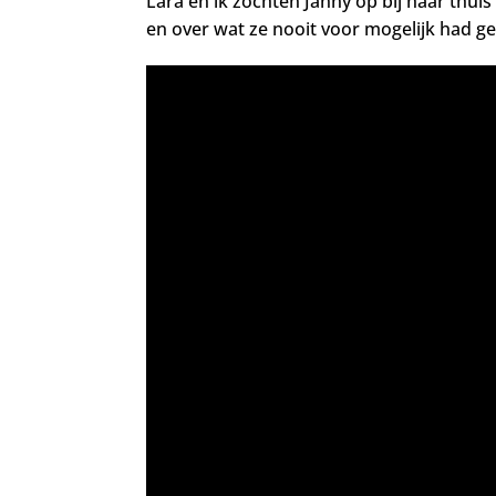
Lara en ik zochten Janny op bij haar thuis
en over wat ze nooit voor mogelijk had 