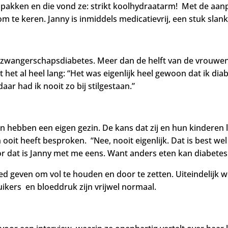
 pakken en die vond ze: strikt koolhydraatarm! Met de aa
m te keren. Janny is inmiddels medicatievrij, een stuk slan
t zwangerschapsdiabetes. Meer dan de helft van de vrouwen
st het al heel lang: “Het was eigenlijk heel gewoon dat ik dia
 daar had ik nooit zo bij stilgestaan.”
hebben een eigen gezin. De kans dat zij en hun kinderen lat
oit heeft besproken. “Nee, nooit eigenlijk. Dat is best wel
d voor dat is Janny met me eens. Want anders eten kan diabet
d geven om vol te houden en door te zetten. Uiteindelijk wor
ikers en bloeddruk zijn vrijwel normaal.