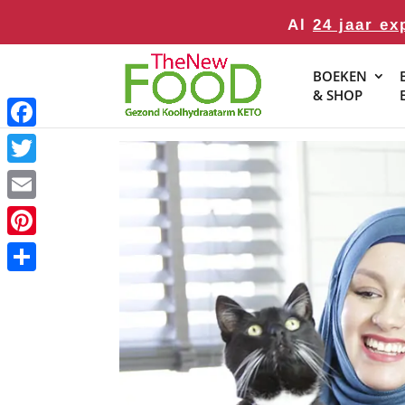
Al
24 jaar ex
BOEKEN
& SHOP
Facebook
Twitter
Email
Pinterest
Delen