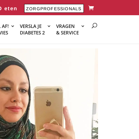
O eten
ZORGPROFESSIONALS
 AF!
VERSLA JE
VRAGEN
VIES
DIABETES 2
& SERVICE