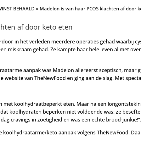
INST BEHAALD
»
Madelon is van haar PCOS klachten af door k
hten af door keto eten
rdoor in het verleden meerdere operaties gehad waarbij cys
een miskraam gehad. Ze kampte haar hele leven al met overg
atarme aanpak was Madelon allereerst sceptisch, maar ging
de website van TheNewFood en ging aan de slag. Met specta
 met koolhydraatbeperkt eten. Maar na een longontsteking z
dat koolhydraten beperken niet voldoende was: ze besefte 
 dag cravings in zoetigheid en was een echte brood-junkie!”
de koolhydraatarme/keto aanpak volgens TheNewFood. Daarm