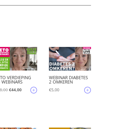
TO VERDIEPING
WEBINAR DIABETES
4 WEBINARS
2 OMKEREN
Oorspronkelijke
Huidige
8,00
€
44,00
€
5,00
prijs
prijs
was:
is:
€88,00.
€44,00.