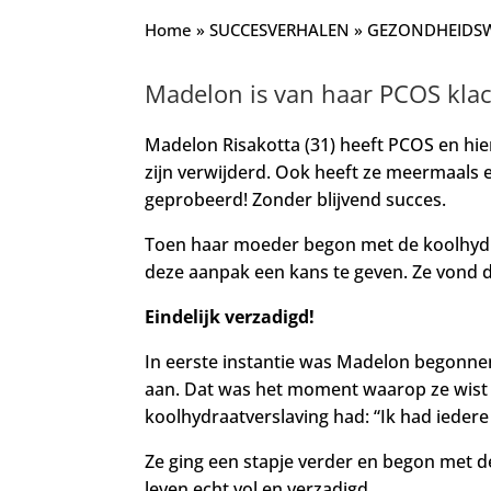
Home
»
SUCCESVERHALEN
»
GEZONDHEIDSW
Madelon is van haar PCOS klac
Madelon Risakotta (31) heeft PCOS en hie
zijn verwijderd. Ook heeft ze meermaals 
geprobeerd! Zonder blijvend succes.
Toen haar moeder begon met de koolhydra
deze aanpak een kans te geven. Ze vond 
Eindelijk verzadigd!
In eerste instantie was Madelon begonnen
aan. Dat was het moment waarop ze wist 
koolhydraatverslaving had: “Ik had iedere
Ze ging een stapje verder en begon met 
leven echt vol en verzadigd.