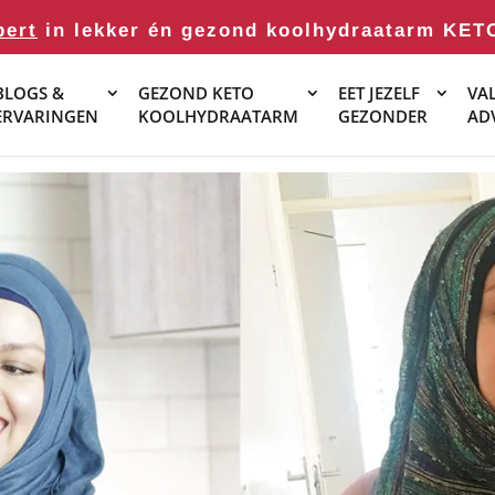
pert
in lekker én gezond koolhydraatarm KET
BLOGS &
GEZOND KETO
EET JEZELF
VAL
ERVARINGEN
KOOLHYDRAATARM
GEZONDER
AD