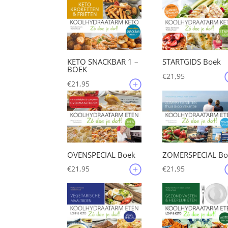
€135,35.
€12
KETO SNACKBAR 1 –
STARTGIDS Boek
BOEK
€
21,95
€
21,95
OVENSPECIAL Boek
ZOMERSPECIAL Bo
€
21,95
€
21,95