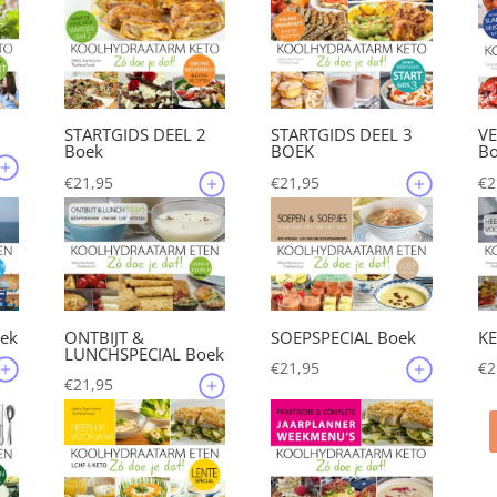
5,45.
€209,85.
€199,50.
STARTGIDS DEEL 2
STARTGIDS DEEL 3
V
Boek
BOEK
B
€
21,95
€
21,95
€
2
ek
ONTBIJT &
SOEPSPECIAL Boek
KE
LUNCHSPECIAL Boek
€
21,95
€
2
€
21,95