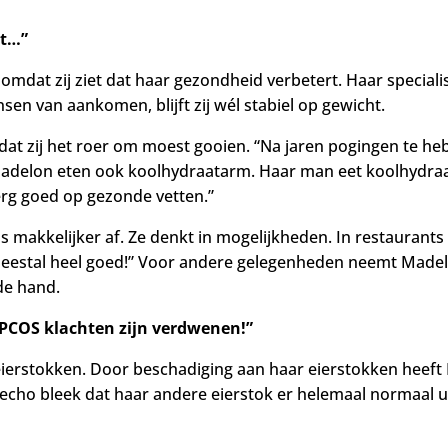
st…”
omdat zij ziet dat haar gezondheid verbetert. Haar specialis
sen van aankomen, blijft zij wél stabiel op gewicht.
t zij het roer om moest gooien. “Na jaren pogingen te heb
adelon eten ook koolhydraatarm. Haar man eet koolhydraatb
erg goed op gezonde vetten.”
ds makkelijker af. Ze denkt in mogelijkheden. In restaurants
t meestal heel goed!” Voor andere gelegenheden neemt Made
 de hand.
e PCOS klachten zijn verdwenen!”
ierstokken. Door beschadiging aan haar eierstokken heeft
e echo bleek dat haar andere eierstok er helemaal normaal ui