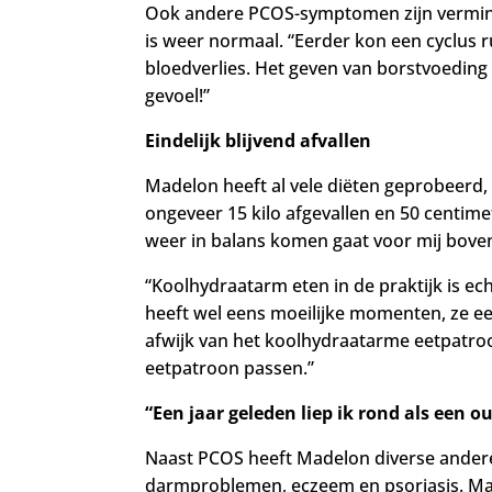
Ook andere PCOS-symptomen zijn verminder
is weer normaal. “Eerder kon een cyclus r
bloedverlies. Het geven van borstvoeding 
gevoel!”
Eindelijk blijvend afvallen
Madelon heeft al vele diëten geprobeerd, 
ongeveer 15 kilo afgevallen en 50 centimet
weer in balans komen gaat voor mij boven h
“Koolhydraatarm eten in de praktijk is e
heeft wel eens moeilijke momenten, ze ee
afwijk van het koolhydraatarme eetpatroo
eetpatroon passen.”
“Een jaar geleden liep ik rond als een o
Naast PCOS heeft Madelon diverse andere
darmproblemen, eczeem en psoriasis. Made