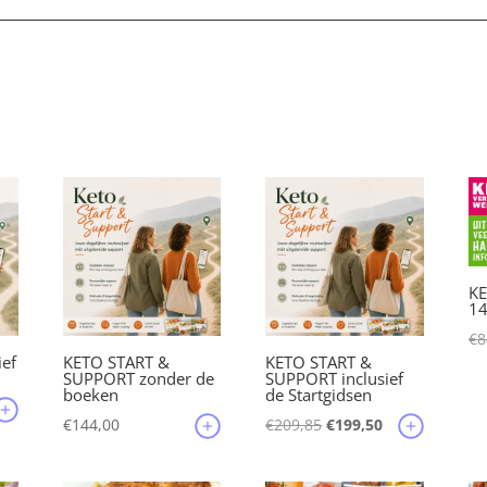
KE
1
€
8
ief
KETO START &
KETO START &
SUPPORT zonder de
SUPPORT inclusief
boeken
de Startgidsen
lijke
idige
Oorspronkelijke
Huidige
€
144,00
€
209,85
€
199,50
js
prijs
prijs
was:
is: