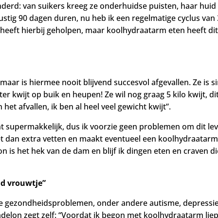
d: van suikers kreeg ze onderhuidse puisten, haar huid is
ustig 90 dagen duren, nu heb ik een regelmatige cyclus van
heeft hierbij geholpen, maar koolhydraatarm eten heeft dit
maar is hiermee nooit blijvend succesvol afgevallen. Ze is 
er kwijt op buik en heupen! Ze wil nog graag 5 kilo kwijt, di
et afvallen, ik ben al heel veel gewicht kwijt”.
cht supermakkelijk, dus ik voorzie geen problemen om dit l
t dan extra vetten en maakt eventueel een koolhydraatarme
n is het hek van de dam en blijf ik dingen eten en craven 
ud vrouwtje”
 gezondheidsproblemen, onder andere autisme, depressies, 
lon zegt zelf: “Voordat ik begon met koolhydraatarm liep i