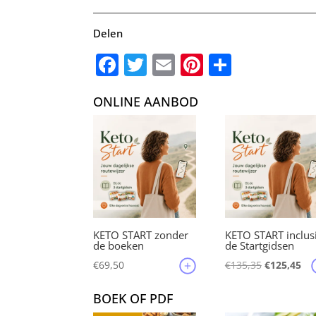
Delen
F
T
E
Pi
D
a
w
m
nt
el
ONLINE AANBOD
c
it
ai
er
e
e
te
l
e
n
b
r
st
o
o
k
KETO START zonder
KETO START inclus
de boeken
de Startgidsen
Oorspronke
Hu
€
69,50
€
135,35
€
125,45
prijs
pri
BOEK OF PDF
was:
is: