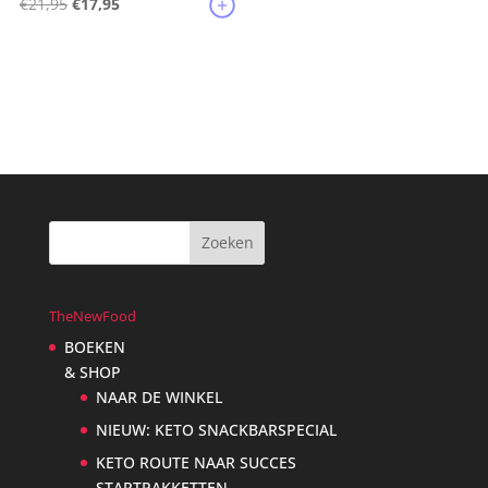
Oorspronkelijke
Huidige
€
21,95
€
17,95
prijs
prijs
was:
is:
€21,95.
€17,95.
TheNewFood
BOEKEN
& SHOP
NAAR DE WINKEL
NIEUW: KETO SNACKBARSPECIAL
KETO ROUTE NAAR SUCCES
STARTPAKKETTEN