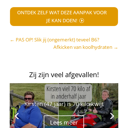
ONTDEK ZELF WAT DEZE AANPAK VOOR
JE KAN DOEN!
←
PAS OP! Slik jij (ongemerkt) teveel B6?
Afkicken van koolhydraten
→
Zij zijn veel afgevallen!
Kirsten (47 jaar) is 70 kilo kwijt
Lees meer