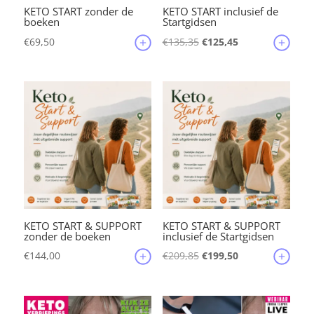
KETO START zonder de
KETO START inclusief de
boeken
Startgidsen
Oorspronkelijke
Huidige
€
69,50
€
135,35
€
125,45
prijs
prijs
was:
is:
€135,35.
€125,45.
KETO START & SUPPORT
KETO START & SUPPORT
zonder de boeken
inclusief de Startgidsen
Oorspronkelijke
Huidige
€
144,00
€
209,85
€
199,50
prijs
prijs
was:
is:
€209,85.
€199,50.