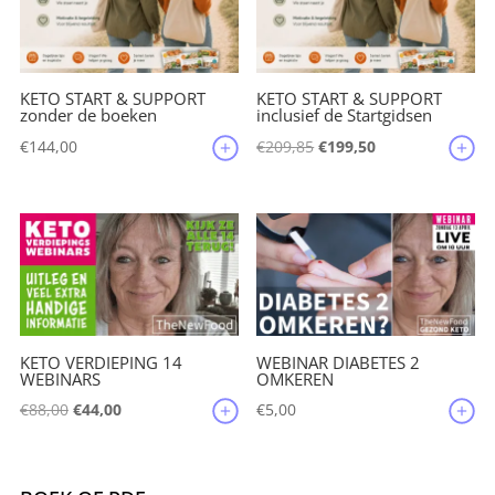
KETO START & SUPPORT
KETO START & SUPPORT
zonder de boeken
inclusief de Startgidsen
Oorspronkelijke
Huidige
€
144,00
€
209,85
€
199,50
prijs
prijs
was:
is:
€209,85.
€199,50.
KETO VERDIEPING 14
WEBINAR DIABETES 2
WEBINARS
OMKEREN
Oorspronkelijke
Huidige
€
88,00
€
44,00
€
5,00
prijs
prijs
was:
is:
€88,00.
€44,00.