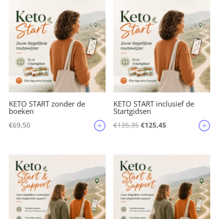
o
o
k
KETO START zonder de
KETO START inclusief de
boeken
Startgidsen
Oorspronkelijke
Huidige
€
69,50
€
135,35
€
125,45
prijs
prijs
was:
is:
€135,35.
€125,45.