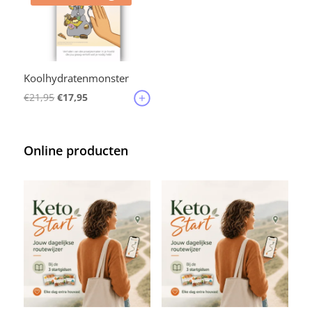
Koolhydratenmonster
Oorspronkelijke
Huidige
€
21,95
€
17,95
prijs
prijs
was:
is:
Online producten
€21,95.
€17,95.