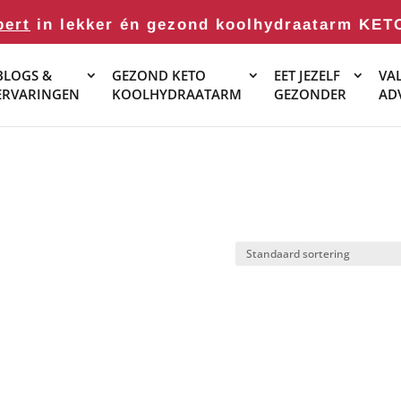
pert
in lekker én gezond koolhydraatarm KET
BLOGS &
GEZOND KETO
EET JEZELF
VAL
ERVARINGEN
KOOLHYDRAATARM
GEZONDER
AD