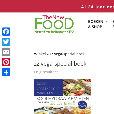
Al
24 jaar ex
BOEKEN
& SHOP
Facebook
Twitter
Winkel
» zz vega-special boek
Email
zz vega-special boek
Pinterest
Enig resultaat
Delen