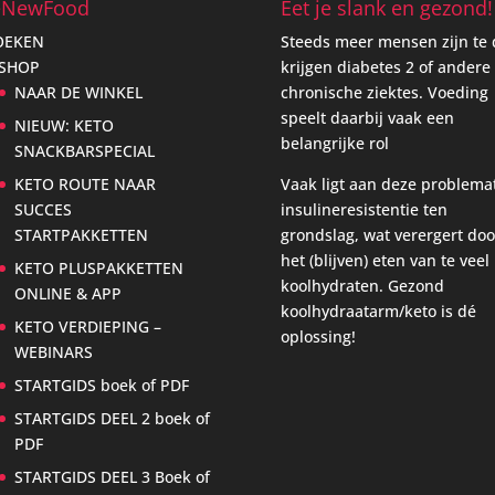
eNewFood
Eet je slank en gezond!
OEKEN
Steeds meer mensen zijn te 
 SHOP
krijgen diabetes 2 of andere
NAAR DE WINKEL
chronische ziektes. Voeding
speelt daarbij vaak een
NIEUW: KETO
belangrijke rol
SNACKBARSPECIAL
KETO ROUTE NAAR
Vaak ligt aan deze problema
SUCCES
insulineresistentie ten
STARTPAKKETTEN
grondslag, wat verergert doo
het (blijven) eten van te veel
KETO PLUSPAKKETTEN
koolhydraten. Gezond
ONLINE & APP
koolhydraatarm/keto is dé
KETO VERDIEPING –
oplossing!
WEBINARS
STARTGIDS boek of PDF
STARTGIDS DEEL 2 boek of
PDF
STARTGIDS DEEL 3 Boek of