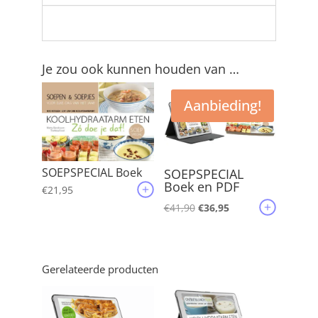
Je zou ook kunnen houden van …
Aanbieding!
SOEPSPECIAL Boek
SOEPSPECIAL
Boek en PDF
€
21,95
Oorspronkelijke
Huidige
€
41,90
€
36,95
prijs
prijs
was:
is:
€41,90.
€36,95.
Gerelateerde producten