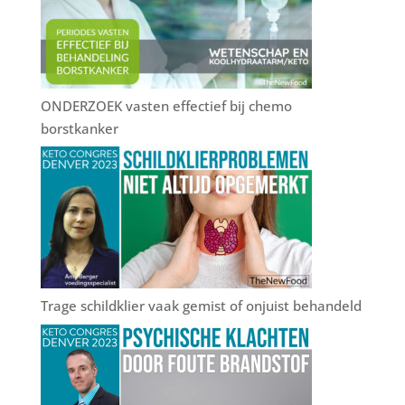
ONDERZOEK vasten effectief bij chemo
borstkanker
Trage schildklier vaak gemist of onjuist behandeld