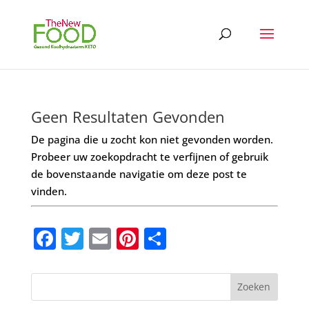
Geen Resultaten Gevonden
De pagina die u zocht kon niet gevonden worden.
Probeer uw zoekopdracht te verfijnen of gebruik
de bovenstaande navigatie om deze post te
vinden.
F
T
E
Pi
D
a
w
m
nt
el
c
it
ai
er
e
e
te
l
e
n