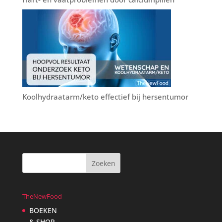
Koolhydraatarm/keto effectief bij hersentumor
TheNewFood
BOEKEN
& SHOP