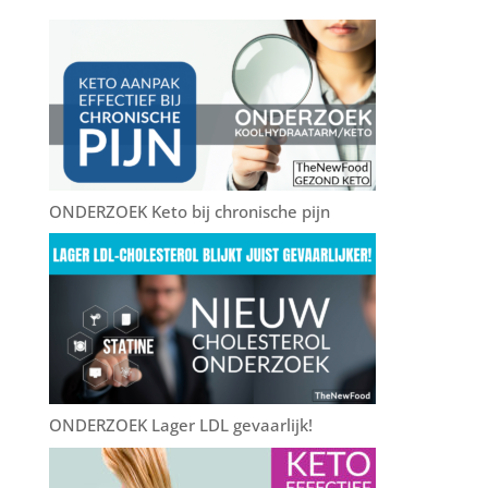
b
r
st
o
o
k
ONDERZOEK Keto bij chronische pijn
ONDERZOEK Lager LDL gevaarlijk!