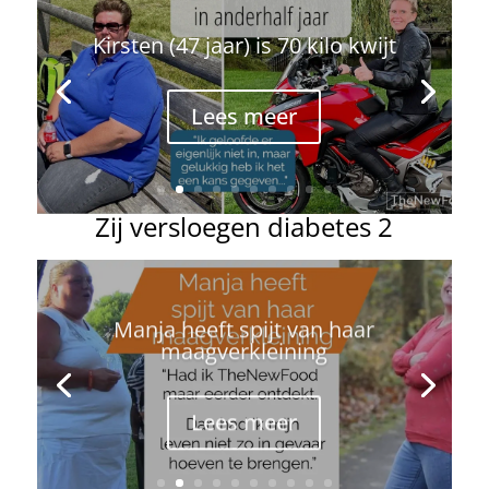
Kirsten (47 jaar) is 70 kilo kwijt
Lees meer
Zij versloegen diabetes 2
Manja heeft spijt van haar
maagverkleining
Lees meer