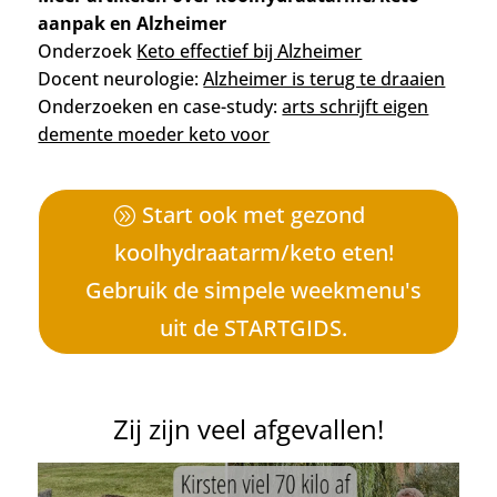
aanpak en Alzheimer
Onderzoek
Keto effectief bij Alzheimer
Docent neurologie:
Alzheimer is terug te draaien
Onderzoeken en case-study:
arts schrijft eigen
demente moeder keto voor
Start ook met gezond
koolhydraatarm/keto eten!
Gebruik de simpele weekmenu's
uit de STARTGIDS.
Zij zijn veel afgevallen!