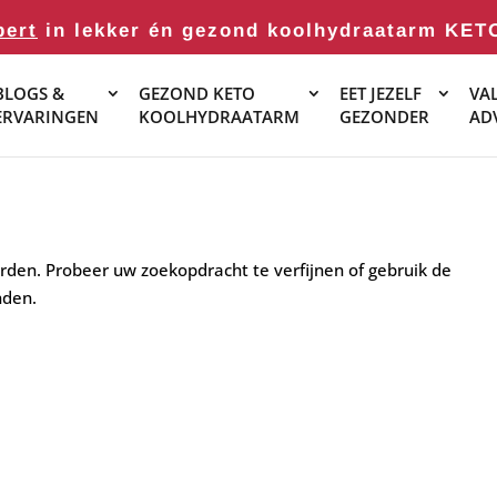
pert
in lekker én gezond koolhydraatarm KET
BLOGS &
GEZOND KETO
EET JEZELF
VAL
ERVARINGEN
KOOLHYDRAATARM
GEZONDER
AD
rden. Probeer uw zoekopdracht te verfijnen of gebruik de
nden.