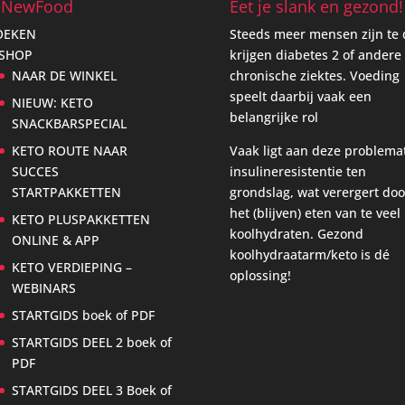
eNewFood
Eet je slank en gezond!
OEKEN
Steeds meer mensen zijn te 
 SHOP
krijgen diabetes 2 of andere
NAAR DE WINKEL
chronische ziektes. Voeding
speelt daarbij vaak een
NIEUW: KETO
belangrijke rol
SNACKBARSPECIAL
KETO ROUTE NAAR
Vaak ligt aan deze problema
SUCCES
insulineresistentie ten
STARTPAKKETTEN
grondslag, wat verergert doo
het (blijven) eten van te veel
KETO PLUSPAKKETTEN
koolhydraten. Gezond
ONLINE & APP
koolhydraatarm/keto is dé
KETO VERDIEPING –
oplossing!
WEBINARS
STARTGIDS boek of PDF
STARTGIDS DEEL 2 boek of
PDF
STARTGIDS DEEL 3 Boek of