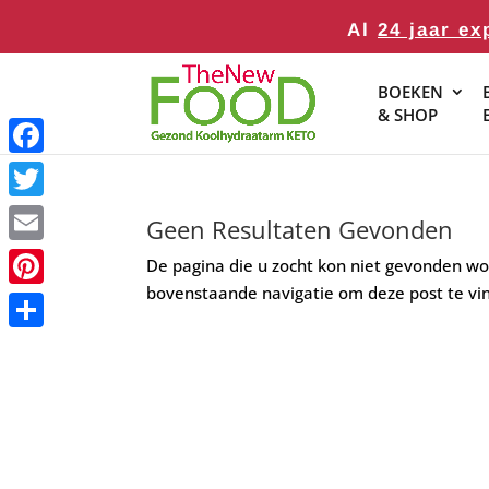
Al
24 jaar ex
BOEKEN
& SHOP
Facebook
Twitter
Geen Resultaten Gevonden
Email
De pagina die u zocht kon niet gevonden wo
bovenstaande navigatie om deze post te vi
Pinterest
Delen