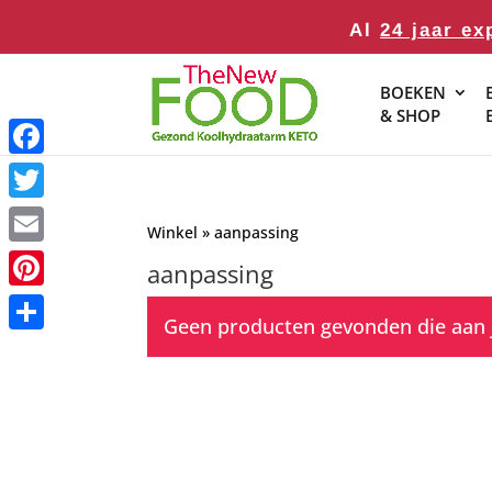
Al
24 jaar ex
BOEKEN
& SHOP
Facebook
Twitter
Winkel
» aanpassing
Email
aanpassing
Pinterest
Geen producten gevonden die aan j
Delen