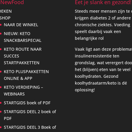
eNewFood
Eet je slank en gezond!
OEKEN
Steeds meer mensen zijn te 
 SHOP
krijgen diabetes 2 of andere
NAAR DE WINKEL
chronische ziektes. Voeding
speelt daarbij vaak een
NIEUW: KETO
belangrijke rol
SNACKBARSPECIAL
KETO ROUTE NAAR
Vaak ligt aan deze problema
SUCCES
insulineresistentie ten
STARTPAKKETTEN
grondslag, wat verergert doo
het (blijven) eten van te veel
KETO PLUSPAKKETTEN
koolhydraten. Gezond
ONLINE & APP
koolhydraatarm/keto is dé
KETO VERDIEPING –
oplossing!
WEBINARS
STARTGIDS boek of PDF
STARTGIDS DEEL 2 boek of
PDF
STARTGIDS DEEL 3 Boek of