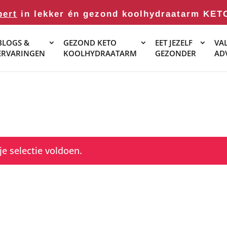
pert
in lekker én gezond koolhydraatarm KET
BLOGS &
GEZOND KETO
EET JEZELF
VAL
ERVARINGEN
KOOLHYDRAATARM
GEZONDER
AD
e selectie voldoen.