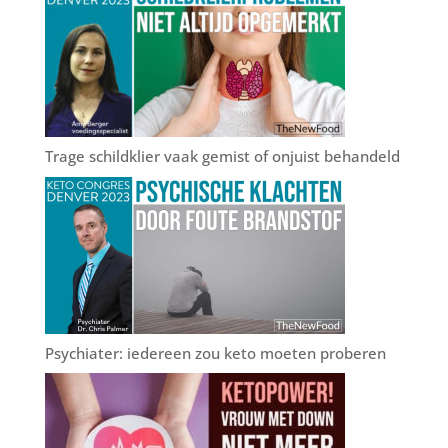
Trage schildklier vaak gemist of onjuist behandeld
Psychiater: iedereen zou keto moeten proberen