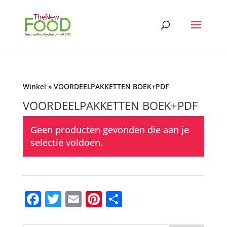
Winkel
» VOORDEELPAKKETTEN BOEK+PDF
VOORDEELPAKKETTEN BOEK+PDF
Geen producten gevonden die aan je
selectie voldoen.
F
T
E
Pi
D
a
w
m
nt
el