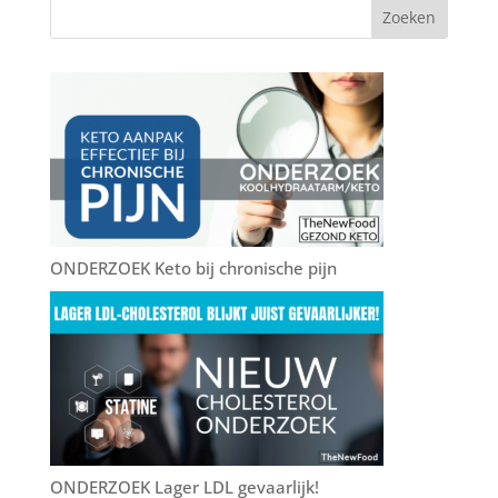
c
it
ai
er
e
e
te
l
e
n
b
r
st
o
o
k
ONDERZOEK Keto bij chronische pijn
ONDERZOEK Lager LDL gevaarlijk!