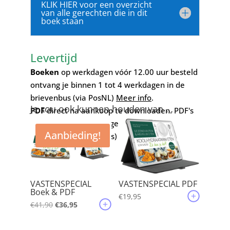
KLIK HIER voor een overzicht
van alle gerechten die in dit
boek staan
Levertijd
Boeken
op werkdagen vóór 12.00 uur besteld
ontvang je binnen 1 tot 4 werkdagen in de
brievenbus (via PosNL)
Meer info
.
Je zou ook kunnen houden van …
PDF
direct na aankoop te downloaden. PDF's
zijn alleen voor eigen gebruik. Delen en
Aanbieding!
verspreiden (ook gratis) is wettelijk verboden
vanwege copyright!
VASTENSPECIAL
VASTENSPECIAL PDF
Boek & PDF
€
19,95
Oorspronkelijke
Huidige
€
41,90
€
36,95
prijs
prijs
was:
is: