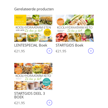
€41,90.
€36,95.
Gerelateerde producten
LENTESPECIAL Boek
STARTGIDS Boek
€
21,95
€
21,95
STARTGIDS DEEL 3
BOEK
€
21,95