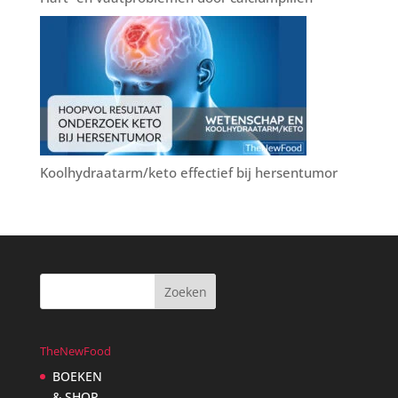
Koolhydraatarm/keto effectief bij hersentumor
TheNewFood
BOEKEN
& SHOP