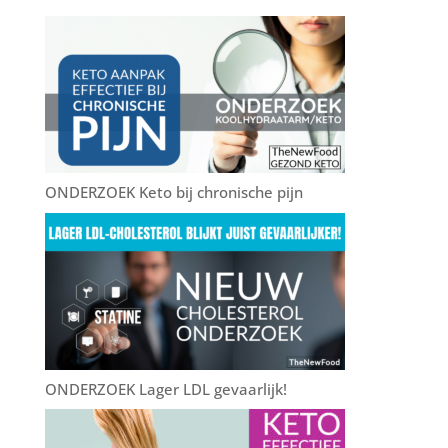
b
r
st
o
o
k
ONDERZOEK Keto bij chronische pijn
ONDERZOEK Lager LDL gevaarlijk!