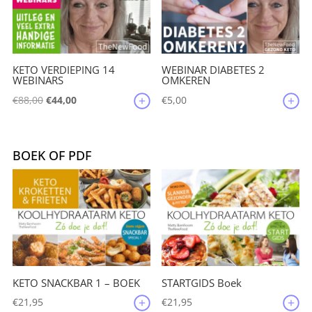
KETO VERDIEPING 14
WEBINAR DIABETES 2
WEBINARS
OMKEREN
Oorspronkelijke
Huidige
€
88,00
€
44,00
€
5,00
prijs
prijs
was:
is:
€88,00.
€44,00.
BOEK OF PDF
KETO SNACKBAR 1 – BOEK
STARTGIDS Boek
€
21,95
€
21,95