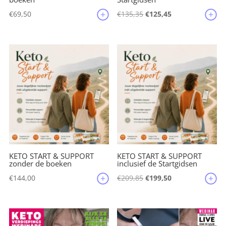
Oorspronkelijke
Huidige
€
69,50
€
135,35
€
125,45
prijs
prijs
was:
is:
€135,35.
€125,45.
KETO START & SUPPORT
KETO START & SUPPORT
zonder de boeken
inclusief de Startgidsen
Oorspronkelijke
Huidige
€
144,00
€
209,85
€
199,50
prijs
prijs
was:
is:
€209,85.
€199,50.