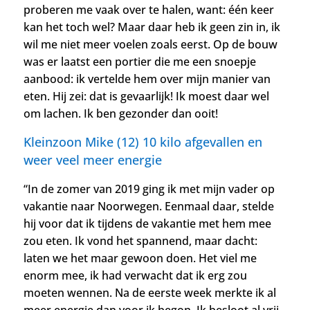
proberen me vaak over te halen, want: één keer
kan het toch wel? Maar daar heb ik geen zin in, ik
wil me niet meer voelen zoals eerst.
Op de bouw
was er laatst een portier die me een snoepje
aanbood: ik vertelde hem over mijn manier van
eten. Hij zei: dat is gevaarlijk! Ik moest daar wel
om lachen. Ik ben gezonder dan ooit!
Kleinzoon Mike (12) 10 kilo afgevallen en
weer veel meer energie
“In de zomer van 2019 ging ik met mijn vader op
vakantie naar Noorwegen. Eenmaal daar, stelde
hij voor dat ik tijdens de vakantie met hem mee
zou eten. Ik vond het spannend, maar dacht:
laten we het maar gewoon doen. Het viel me
enorm mee, ik had verwacht dat ik erg zou
moeten wennen. Na de eerste week merkte ik al
meer energie dan voor ik begon. Ik besloot al vrij