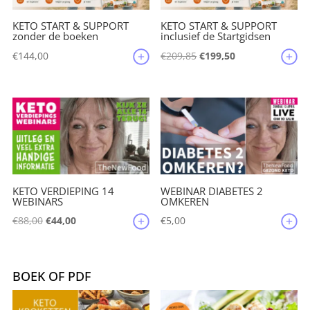
KETO START & SUPPORT
KETO START & SUPPORT
zonder de boeken
inclusief de Startgidsen
Oorspronkelijke
Huidige
€
144,00
€
209,85
€
199,50
prijs
prijs
was:
is:
€209,85.
€199,50.
KETO VERDIEPING 14
WEBINAR DIABETES 2
WEBINARS
OMKEREN
Oorspronkelijke
Huidige
€
88,00
€
44,00
€
5,00
prijs
prijs
was:
is:
€88,00.
€44,00.
BOEK OF PDF