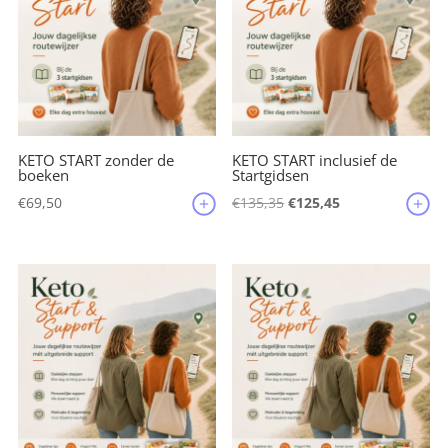
o
k
KETO START zonder de
KETO START inclusief de
boeken
Startgidsen
Oorspronkelijke
Huidige
€
69,50
€
135,35
€
125,45
prijs
prijs
was:
is:
€135,35.
€125,45.