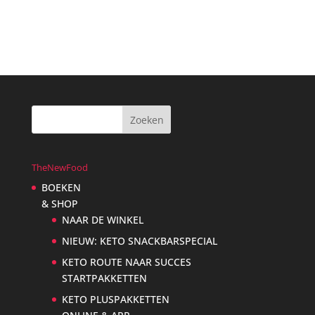
was:
is:
€21,95.
€17,95.
TheNewFood
BOEKEN
& SHOP
NAAR DE WINKEL
NIEUW: KETO SNACKBARSPECIAL
KETO ROUTE NAAR SUCCES
STARTPAKKETTEN
KETO PLUSPAKKETTEN