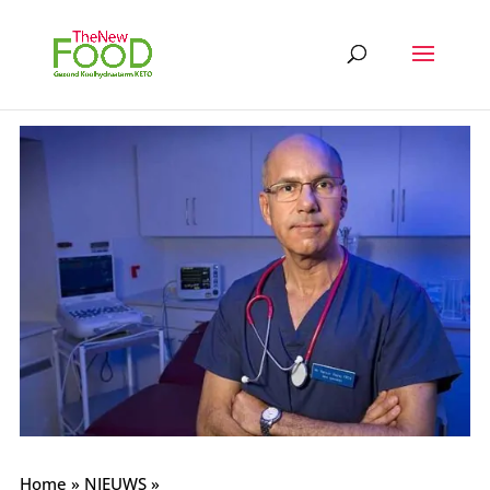
Home
»
NIEUWS
»