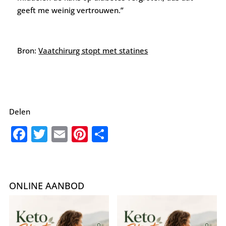
geeft me weinig vertrouwen.”
Bron:
Vaatchirurg stopt met statines
Delen
F
T
E
Pi
D
a
w
m
nt
el
c
it
ai
er
e
e
te
l
e
n
ONLINE AANBOD
b
r
st
o