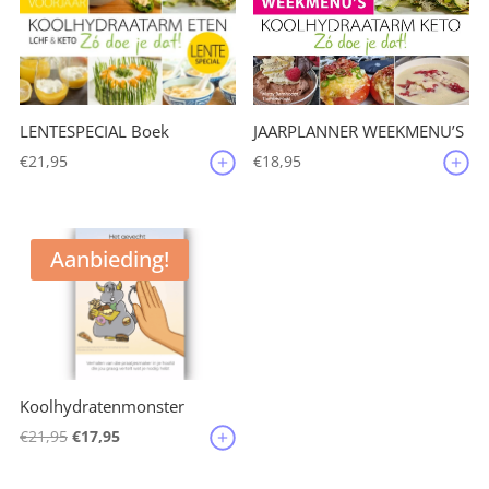
JAARPLANNER WEEKMENU’S
LENTESPECIAL Boek
€
18,95
€
21,95
Aanbieding!
Koolhydratenmonster
Oorspronkelijke
Huidige
€
21,95
€
17,95
prijs
prijs