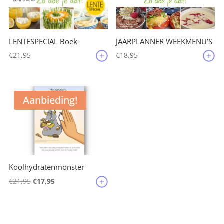
JAARPLANNER WEEKMENU’S
LENTESPECIAL Boek
€
18,95
€
21,95
Aanbieding!
Koolhydratenmonster
Oorspronkelijke
Huidige
€
21,95
€
17,95
prijs
prijs
was:
is:
€21,95.
€17,95.