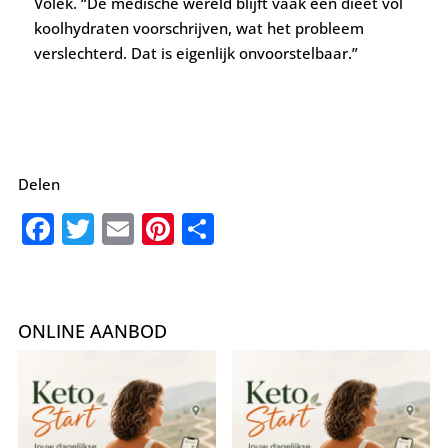
Volek. “De medische wereld blijft vaak een dieet vol
koolhydraten voorschrijven, wat het probleem
verslechterd. Dat is eigenlijk onvoorstelbaar.”
Delen
F
T
E
Pi
D
a
w
m
nt
el
c
it
ai
er
e
e
te
l
e
n
ONLINE AANBOD
b
r
st
o
o