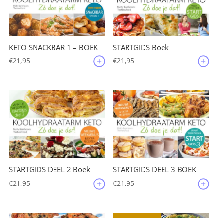
KETO SNACKBAR 1 – BOEK
STARTGIDS Boek
€
21,95
€
21,95
STARTGIDS DEEL 2 Boek
STARTGIDS DEEL 3 BOEK
€
21,95
€
21,95