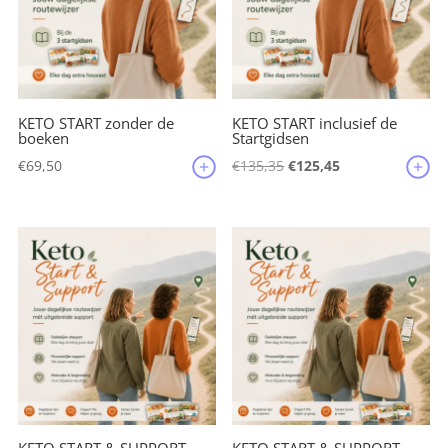
k
KETO START zonder de
KETO START inclusief de
boeken
Startgidsen
Oorspronkelijke
Huidige
€
69,50
€
135,35
€
125,45
prijs
prijs
was:
is:
€135,35.
€125,45.