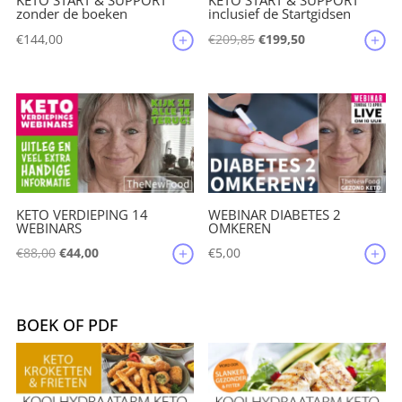
KETO START & SUPPORT
KETO START & SUPPORT
zonder de boeken
inclusief de Startgidsen
Oorspronkelijke
Huidige
€
144,00
€
209,85
€
199,50
prijs
prijs
was:
is:
€209,85.
€199,50.
KETO VERDIEPING 14
WEBINAR DIABETES 2
WEBINARS
OMKEREN
Oorspronkelijke
Huidige
€
88,00
€
44,00
€
5,00
prijs
prijs
was:
is:
€88,00.
€44,00.
BOEK OF PDF