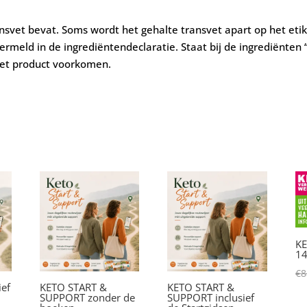
ransvet bevat. Soms wordt het gehalte transvet apart op het eti
ermeld in de ingrediëntendeclaratie. Staat bij de ingrediënten “
het product voorkomen.
KE
1
€
8
ief
KETO START &
KETO START &
SUPPORT zonder de
SUPPORT inclusief