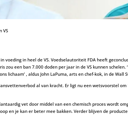
n VS
n voeding in heel de VS. Voedselautoriteit FDA heeft geconclud
is zou een ban 7.000 doden per jaar in de VS kunnen schelen. ‘
ns lichaam’ , aldus John LaPuma, arts en chef-kok, in de Wall S
ransvettenverbod al van kracht. Er ligt nu een wetsvoorstel om 
r plantaardig vet door middel van een chemisch proces wordt om
oop en je kan er beter mee bakken. Verder blijven de product