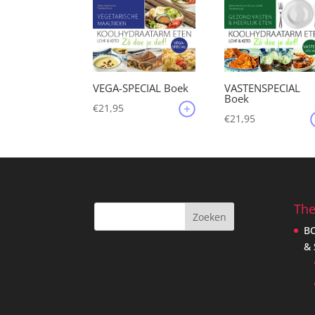
VEGA-SPECIAL Boek
VASTENSPECIAL
Boek
€
21,95
€
21,95
Th
B
&