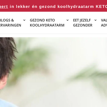
pert
in lekker én gezond koolhydraatarm KET
BLOGS &
GEZOND KETO
EET JEZELF
VAL
ERVARINGEN
KOOLHYDRAATARM
GEZONDER
AD