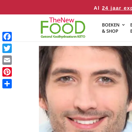
Al
24 jaar ex
BOEKEN
& SHOP
Facebook
Twitter
Email
Pinterest
Delen