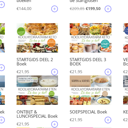
boeken
de Startgidsen
lijke
idige
Oorspronkelijke
Huidige
€
144,00
€
209,85
€
199,50
js
prijs
prijs
was:
is:
5,45.
€209,85.
€199,50.
STARTGIDS DEEL 2
STARTGIDS DEEL 3
V
Boek
BOEK
B
€
21,95
€
21,95
€
2
ek
ONTBIJT &
SOEPSPECIAL Boek
KE
LUNCHSPECIAL Boek
€
21,95
€
2
€
21,95