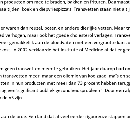
en producten om mee te braden, bakken en frituren. Daarnaast i
altijden, koek en diepvriespizza’s. Transvetten staan niet alt
r waren dan reuzel, boter, en andere dierlijke vetten. Maar tr
loed verhogen, maar ook het goede cholesterol verlagen. Transve
 zeer gemakkelijk aan de bloedvaten met een vergrootte kans op
st. In 2002 verklaarde het Institute of Medicine al dat er gee
m geen transvetten meer te gebruiken. Het jaar daarop had om
n transvetten meer, maar een oliemix van koolzaad, maïs en 
tten in hun producten met meer dan 73 procent hebben terug
g een ‘significant publiek gezondheidsprobleem’. Door een alg
de VS zijn.
t aan de orde. Een land dat al veel eerder rigoureuze stappen