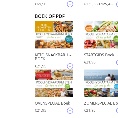
Oorspronke
Hu
€
69,50
€
135,35
€
125,45
prijs
pri
BOEK OF PDF
was:
is:
€135,35.
€12
KETO SNACKBAR 1 –
STARTGIDS Boek
BOEK
€
21,95
€
21,95
OVENSPECIAL Boek
ZOMERSPECIAL Bo
€
21,95
€
21,95