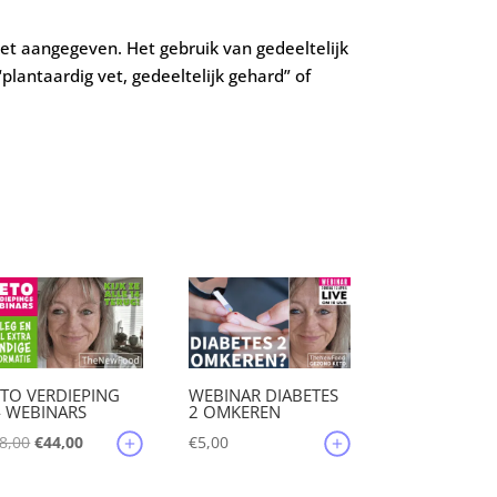
ket aangegeven. Het gebruik van gedeeltelijk
plantaardig vet, gedeeltelijk gehard” of
TO VERDIEPING
WEBINAR DIABETES
4 WEBINARS
2 OMKEREN
Oorspronkelijke
Huidige
8,00
€
44,00
€
5,00
prijs
prijs