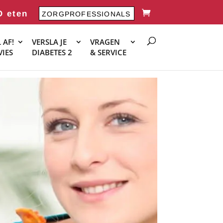
O eten
ZORGPROFESSIONALS
 AF!
VERSLA JE
VRAGEN
VIES
DIABETES 2
& SERVICE