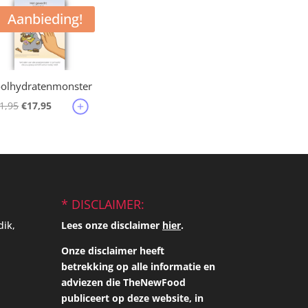
Aanbieding!
olhydratenmonster
Oorspronkelijke
Huidige
1,95
€
17,95
prijs
prijs
was:
is:
€21,95.
€17,95.
* DISCLAIMER:
dik,
Lees onze disclaimer
hier
.
Onze disclaimer heeft
betrekking op alle informatie en
adviezen die TheNewFood
publiceert op deze website, in