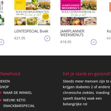
JAARPLANNER
LENTESPECIAL Boek
Ko
WEEKMENU’S
€
21,95
€
2
€
18,95
eNewFood
Eet je slank en gezond!
OEKEN
Steeds meer mensen zijn te 
 SHOP
krijgen diabetes 2 of andere
NAAR DE WINKEL
chronische ziektes. Voeding
speelt daarbij vaak een
NIEUW: KETO
belangrijke rol
SNACKBARSPECIAL