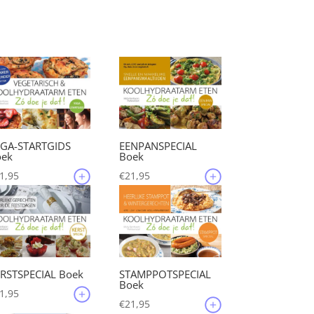
was:
is:
€88,00.
€44,00.
EGA-STARTGIDS
EENPANSPECIAL
oek
Boek
1,95
€
21,95
RSTSPECIAL Boek
STAMPPOTSPECIAL
Boek
1,95
€
21,95