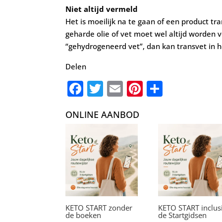
Niet altijd vermeld
Het is moeilijk na te gaan of een product t
geharde olie of vet moet wel altijd worden v
“gehydrogeneerd vet”, dan kan transvet in 
Delen
F
T
E
Pi
D
a
w
m
nt
el
ONLINE AANBOD
c
it
ai
er
e
e
te
l
e
n
b
r
st
o
o
k
KETO START zonder
KETO START inclus
de boeken
de Startgidsen