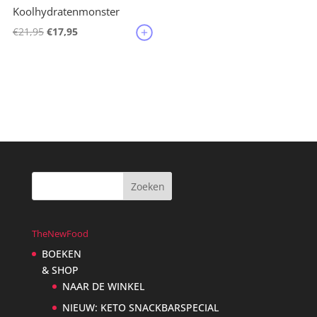
Koolhydratenmonster
Oorspronkelijke
Huidige
€
21,95
€
17,95
prijs
prijs
was:
is:
€21,95.
€17,95.
TheNewFood
BOEKEN
& SHOP
NAAR DE WINKEL
NIEUW: KETO SNACKBARSPECIAL