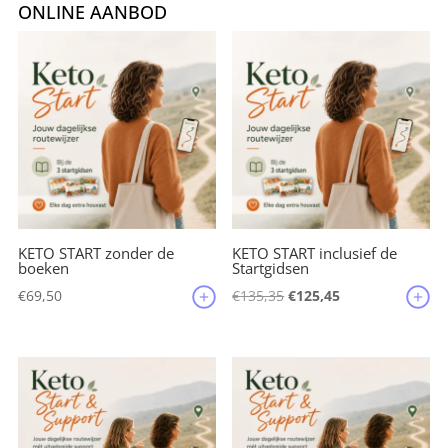
e
te
l
e
n
ONLINE AANBOD
b
r
st
o
o
k
KETO START zonder de
KETO START inclusief de
boeken
Startgidsen
Oorspronkelijke
Huidige
€
69,50
€
135,35
€
125,45
prijs
prijs
was:
is:
€135,35.
€125,45.