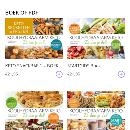
was:
is:
€88,00.
€44,00.
BOEK OF PDF
KETO SNACKBAR 1 – BOEK
STARTGIDS Boek
€
21,95
€
21,95