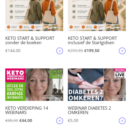
KETO START & SUPPORT
KETO START & SUPPORT
zonder de boeken
inclusief de Startgidsen
Oorspronkelijke
Huidige
€
144,00
€
209,85
€
199,50
prijs
prijs
was:
is:
€209,85.
€199,50.
KETO VERDIEPING 14
WEBINAR DIABETES 2
WEBINARS
OMKEREN
Oorspronkelijke
Huidige
€
88,00
€
44,00
€
5,00
prijs
prijs