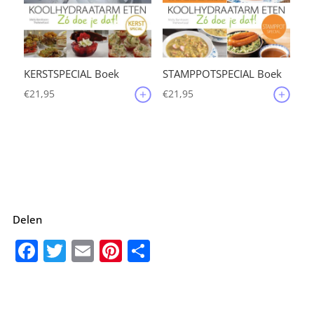
KERSTSPECIAL Boek
STAMPPOTSPECIAL Boek
€
21,95
€
21,95
Delen
F
T
E
Pi
D
a
w
m
nt
el
c
it
ai
er
e