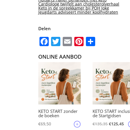
Cardioloog twijfelt aan cholesterolverhaal
Keto in de spreekkamer bij POH Joke
Jeugdarts adviseert minder koolhydraten
Delen
F
T
E
Pi
D
a
w
m
nt
el
ONLINE AANBOD
c
it
ai
er
e
e
te
l
e
n
b
r
st
o
o
k
KETO START zonder
KETO START inclus
de boeken
de Startgidsen
Oorspronke
Hu
€
69,50
€
135,35
€
125,45