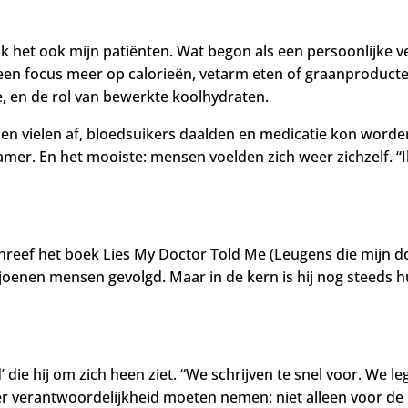
 ik het ook mijn patiënten. Wat begon als een persoonlijke v
Geen focus meer op calorieën, vetarm eten of graanproducten
ne, en de rol van bewerkte koolhydraten.
en vielen af, bloedsuikers daalden en medicatie kon worden
amer. En het mooiste: mensen voelden zich weer zichzelf. “I
chreef het boek Lies My Doctor Told Me (Leugens die mijn d
oenen mensen gevolgd. Maar in de kern is hij nog steeds h
’ die hij om zich heen ziet. “We schrijven te snel voor. We l
weer verantwoordelijkheid moeten nemen: niet alleen voor d