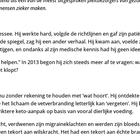
ekend als een van de meest uitgesproken pleitbezorgers van gezo
 mensen zieker maken.
see. Hij werkte hard, volgde de richtlijnen en gaf zijn patië
 de spiegel, zag hij een ander verhaal. Hij kwam aan, voelde
ijgen, en ondanks al zijn medische kennis had hij geen idee
helpen.” In 2013 begon hij zich steeds meer af te vragen: wat
t klopt?
u zonder rekening te houden met ‘wat hoort’. Hij ontdekte h
 het lichaam de vetverbranding letterlijk kan ‘vergeten’. H
iktere keto-aanpak op basis van vooral dierlijke voeding.
wicht, verdwenen zijn migraineklachten en werden zijn bloed
geen tekort aan wilskracht. Het had een tekort aan échte bra