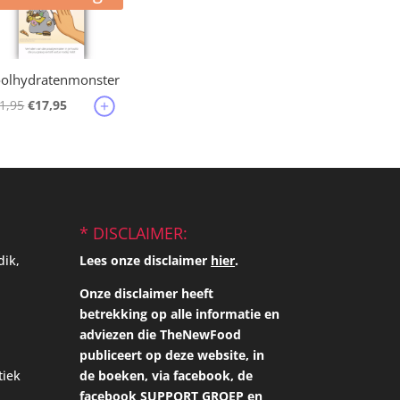
olhydratenmonster
Oorspronkelijke
Huidige
1,95
€
17,95
prijs
prijs
was:
is:
€21,95.
€17,95.
* DISCLAIMER:
dik,
Lees onze disclaimer
hier
.
Onze disclaimer heeft
betrekking op alle informatie en
adviezen die TheNewFood
publiceert op deze website, in
tiek
de boeken, via facebook, de
facebook SUPPORT GROEP en