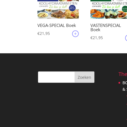
VEGA-SPECIAL Boek
VASTENSPECIAL
Boek
€
21,95
€
21,95
Th
B
&