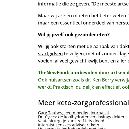
informatie die ze geven. “De meeste arts
Maar wij artsen moeten het beter weten. W
maar een essentieel onderdeel van herstel.
Wil jij jezelf ook gezonder eten?
Wil jij ook starten met de aanpak van dok
startgidsen
te volgen, met of zonder dage
voelen, al veel gewicht kwijt bent en alle
TheNewFood: aanbevolen door artsen die
Ook huisartsen zoals dr. Ken Berry ver
werkt. Praktisch, duidelijk en effectief, 
Meer keto-zorgprofessiona
Gary Taubes, een moedige journalist
Dr. Cyves: de koolhydratenverslavings dokter
Vaatchirurg: Je kunt zelf iets doen!
Internist Lenzkes adviseert keto
Huisarts Haller behandelt met keto