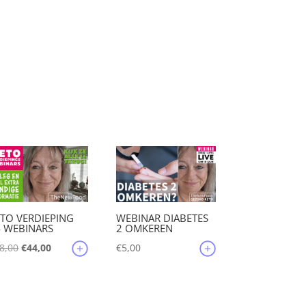
TO VERDIEPING
WEBINAR DIABETES
4 WEBINARS
2 OMKEREN
Oorspronkelijke
Huidige
8,00
€
44,00
€
5,00
prijs
prijs
was:
is:
€88,00.
€44,00.