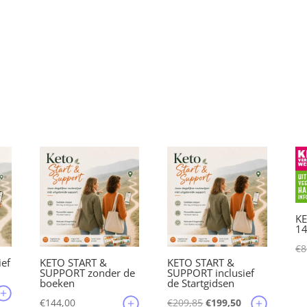
KE
1
€
8
ief
KETO START &
KETO START &
SUPPORT zonder de
SUPPORT inclusief
boeken
de Startgidsen
lijke
idige
Oorspronkelijke
Huidige
€
144,00
€
209,85
€
199,50