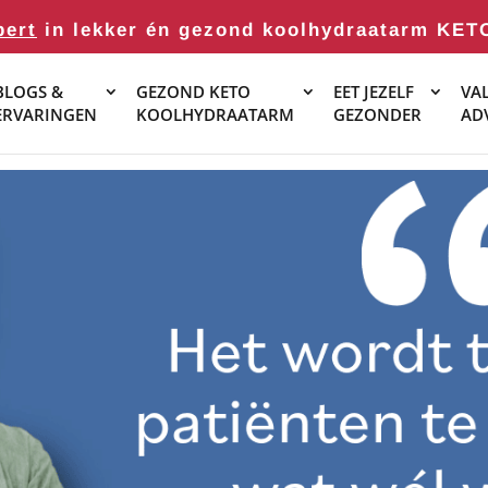
pert
in lekker én gezond koolhydraatarm KET
BLOGS &
GEZOND KETO
EET JEZELF
VAL
ERVARINGEN
KOOLHYDRAATARM
GEZONDER
AD