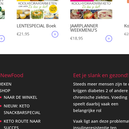
JAARPLANNER
LENTESPECIAL Boek
Ko
WEEKMENU’S
€
21,95
€
2
€
18,95
eNewFood
Eet je slank en gezond!
OEKEN
Steeds meer mensen zijn te 
 SHOP
krijgen diabetes 2 of andere
NAAR DE WINKEL
chronische ziektes. Voeding
speelt daarbij vaak een
NIEUW: KETO
belangrijke rol
SNACKBARSPECIAL
KETO ROUTE NAAR
Vaak ligt aan deze problema
SUCCES
insulineresistentie ten