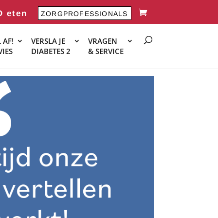
O eten
ZORGPROFESSIONALS
 AF!
VERSLA JE
VRAGEN
VIES
DIABETES 2
& SERVICE