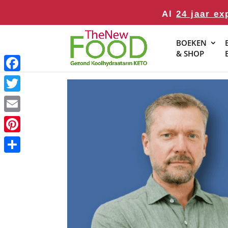
Al
24 jaar ex
BOEKEN
& SHOP
Facebook
Twitter
Email
Pinterest
Delen