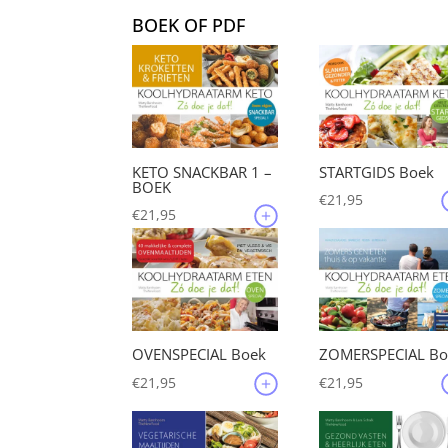
prijs
pri
BOEK OF PDF
was:
is:
€135,35.
€12
KETO SNACKBAR 1 –
STARTGIDS Boek
BOEK
€
21,95
€
21,95
OVENSPECIAL Boek
ZOMERSPECIAL Bo
€
21,95
€
21,95