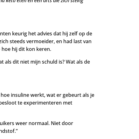
nd keto eten en een
arts die zich stevig
nten keurig het advies dat hij zelf op de
 zich steeds vermoeider, en had last van
 hoe hij dit kon keren.
 als dit niet mijn schuld is? Wat als de
oe insuline werkt, wat er gebeurt als je
ij besloot te experimenteren met
suikers weer normaal. Niet door
ndstof.”