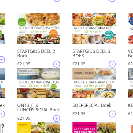
js
prijs
prijs
was:
is:
5,45.
€209,85.
€199,50.
STARTGIDS DEEL 2
STARTGIDS DEEL 3
V
Boek
BOEK
B
€
21,95
€
21,95
€
2
ek
ONTBIJT &
SOEPSPECIAL Boek
KE
LUNCHSPECIAL Boek
€
21,95
€
2
€
21,95