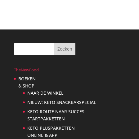
€21,95.
€17,95.
TheNewFood
BOEKEN
& SHOP
NAAR DE WINKEL
NIEUW: KETO SNACKBARSPECIAL
KETO ROUTE NAAR SUCCES
STARTPAKKETTEN
KETO PLUSPAKKETTEN
ONLINE & APP