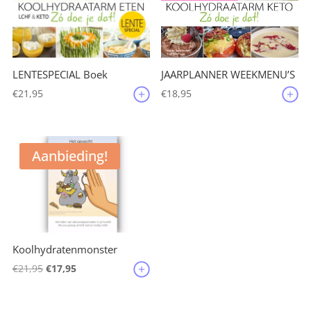
JAARPLANNER WEEKMENU’S
LENTESPECIAL Boek
€
18,95
€
21,95
Aanbieding!
Koolhydratenmonster
Oorspronkelijke
Huidige
€
21,95
€
17,95
prijs
prijs
was:
is: