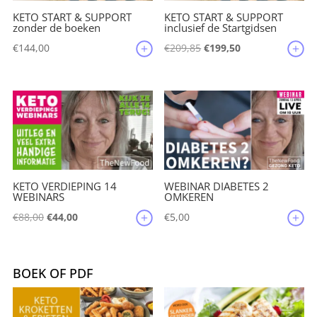
KETO START & SUPPORT
KETO START & SUPPORT
zonder de boeken
inclusief de Startgidsen
Oorspronkelijke
Huidige
€
144,00
€
209,85
€
199,50
prijs
prijs
was:
is:
€209,85.
€199,50.
KETO VERDIEPING 14
WEBINAR DIABETES 2
WEBINARS
OMKEREN
Oorspronkelijke
Huidige
€
88,00
€
44,00
€
5,00
prijs
prijs
was:
is:
€88,00.
€44,00.
BOEK OF PDF