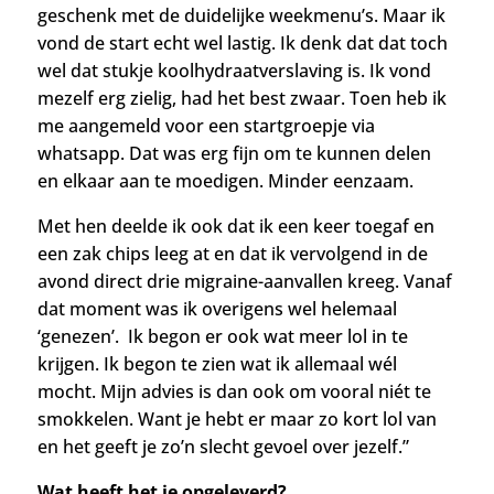
geschenk met
de duidelijke weekmenu’s.
Maar ik
vond de start echt wel lastig. I
k denk dat dat toch
wel dat stukje koolhydraatverslaving is. Ik vond
mezelf erg zielig, had het best zwaar. Toen heb ik
me aangemeld voor een startgroepje via
whatsapp. Dat was erg fijn om te kunnen delen
en elkaar aan te moedigen. Minder eenzaam.
Met hen deelde ik ook dat ik een keer toegaf en
een zak chips leeg at en dat ik vervolgend in de
avond direct drie migraine-aanvallen kreeg.
Vanaf
dat moment was ik overigens wel helemaal
‘genezen’. Ik begon er ook wat meer lol in te
krijgen. Ik begon te zien wat ik allemaal wél
mocht. Mijn advies is dan ook om vooral niét te
smokkelen. Want je hebt er maar zo kort lol van
en het geeft je zo’n slecht gevoel over jezelf.”
Wat heeft het je opgeleverd?