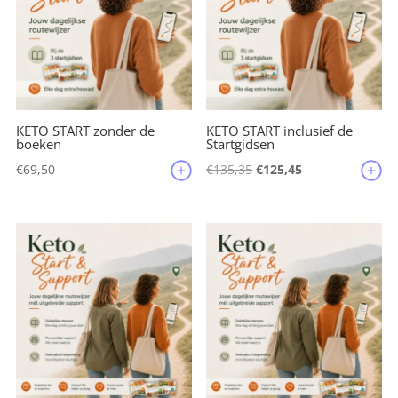
k
KETO START zonder de
KETO START inclusief de
boeken
Startgidsen
Oorspronkelijke
Huidige
€
69,50
€
135,35
€
125,45
prijs
prijs
was:
is:
€135,35.
€125,45.