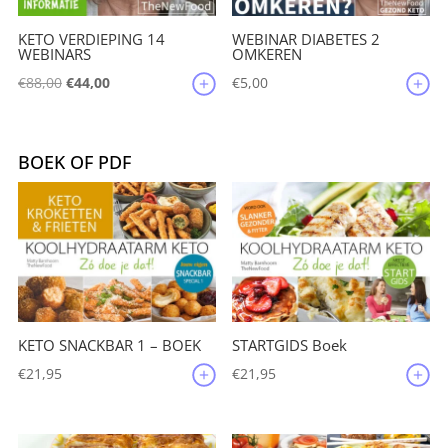
KETO VERDIEPING 14
WEBINAR DIABETES 2
WEBINARS
OMKEREN
Oorspronkelijke
Huidige
€
88,00
€
44,00
€
5,00
prijs
prijs
was:
is:
€88,00.
€44,00.
BOEK OF PDF
KETO SNACKBAR 1 – BOEK
STARTGIDS Boek
€
21,95
€
21,95