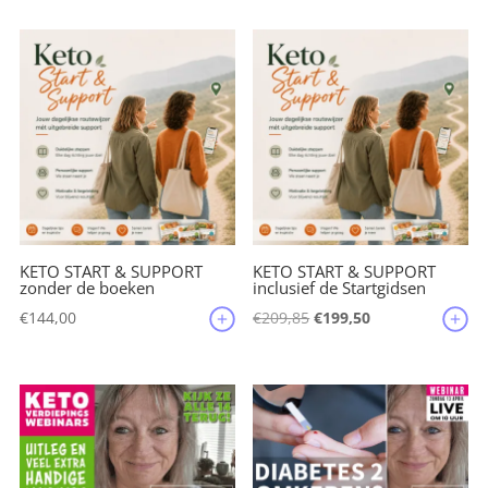
was:
is:
€135,35.
€125,45.
KETO START & SUPPORT
KETO START & SUPPORT
zonder de boeken
inclusief de Startgidsen
Oorspronkelijke
Huidige
€
144,00
€
209,85
€
199,50
prijs
prijs
was:
is:
€209,85.
€199,50.