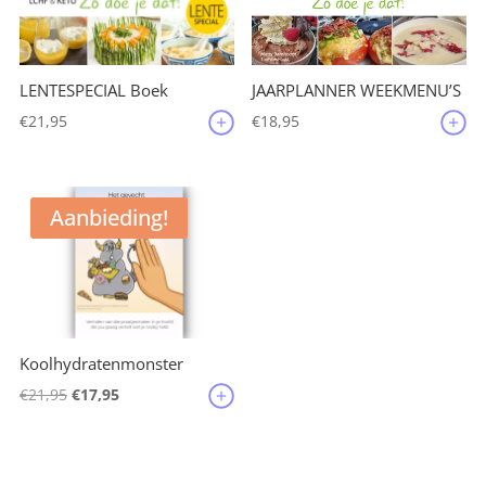
JAARPLANNER WEEKMENU’S
LENTESPECIAL Boek
€
18,95
€
21,95
Aanbieding!
Koolhydratenmonster
Oorspronkelijke
Huidige
€
21,95
€
17,95
prijs
prijs
was:
is:
€21,95.
€17,95.