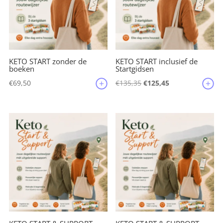
k
KETO START zonder de
KETO START inclusief de
boeken
Startgidsen
Oorspronkelijke
Huidige
€
69,50
€
135,35
€
125,45
prijs
prijs
was:
is:
€135,35.
€125,45.