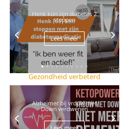
Henk kon zijn diabetes 2
stoppen
Lees meer
Gezondheid verbeterd
Alzheimer bij vrouw met
Down verdwenen
Lees meer