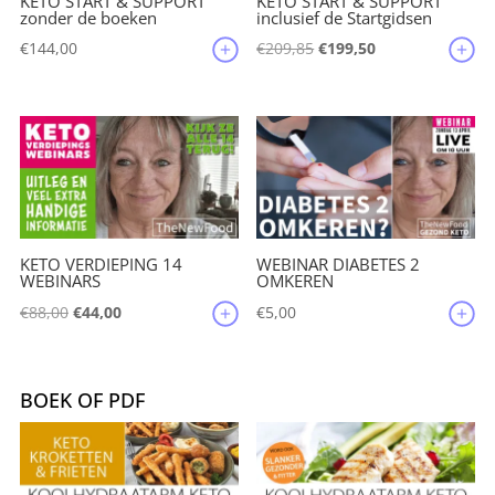
KETO START & SUPPORT
KETO START & SUPPORT
zonder de boeken
inclusief de Startgidsen
Oorspronkelijke
Huidige
€
144,00
€
209,85
€
199,50
prijs
prijs
was:
is:
€209,85.
€199,50.
KETO VERDIEPING 14
WEBINAR DIABETES 2
WEBINARS
OMKEREN
Oorspronkelijke
Huidige
€
88,00
€
44,00
€
5,00
prijs
prijs
was:
is:
€88,00.
€44,00.
BOEK OF PDF