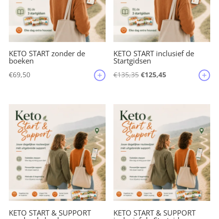
KETO START zonder de
KETO START inclusief de
boeken
Startgidsen
Oorspronkelijke
Huidige
€
69,50
€
135,35
€
125,45
prijs
prijs
was:
is:
€135,35.
€125,45.
KETO START & SUPPORT
KETO START & SUPPORT