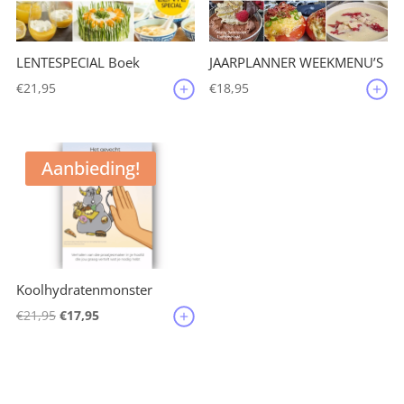
JAARPLANNER WEEKMENU’S
LENTESPECIAL Boek
€
18,95
€
21,95
Aanbieding!
Koolhydratenmonster
Oorspronkelijke
Huidige
€
21,95
€
17,95
prijs
prijs
was:
is:
€21,95.
€17,95.