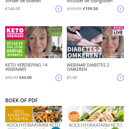
zonder de boeken
inclusief de Startgidsen
Oorspronkelijke
Huidige
€
144,00
€
209,85
€
199,50
prijs
prijs
was:
is:
€209,85.
€199,50.
KETO VERDIEPING 14
WEBINAR DIABETES 2
WEBINARS
OMKEREN
Oorspronkelijke
Huidige
€
88,00
€
44,00
€
5,00
prijs
prijs
was:
is:
€88,00.
€44,00.
BOEK OF PDF