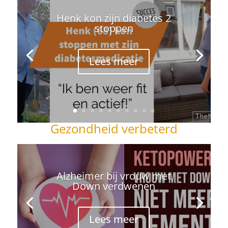
Henk kon zijn diabetes 2
stoppen
Lees meer
Gezondheid verbeterd
Alzheimer bij vrouw met
Down verdwenen
Lees meer