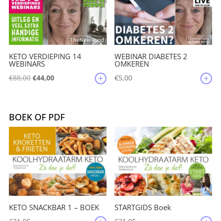
KETO VERDIEPING 14
WEBINAR DIABETES 2
WEBINARS
OMKEREN
Oorspronkelijke
Huidige
€
88,00
€
44,00
€
5,00
prijs
prijs
was:
is:
€88,00.
€44,00.
BOEK OF PDF
KETO SNACKBAR 1 – BOEK
STARTGIDS Boek