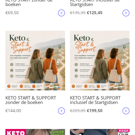
boeken
Startgidsen
Oorspronkelijke
Huidige
€
69,50
€
135,35
€
125,45
prijs
prijs
was:
is:
€135,35.
€125,45.
KETO START & SUPPORT
KETO START & SUPPORT
zonder de boeken
inclusief de Startgidsen
Oorspronkelijke
Huidige
€
144,00
€
209,85
€
199,50
prijs
prijs
was:
is:
€209,85.
€199,50.