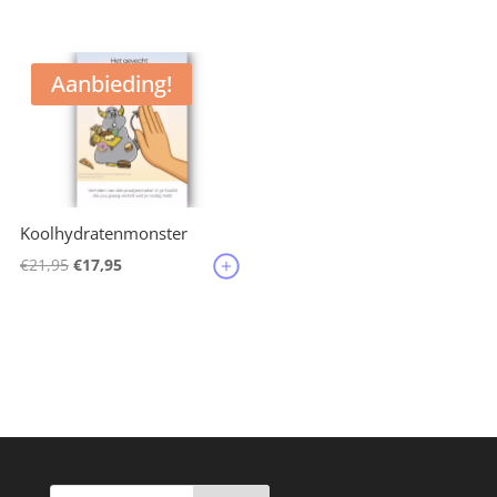
Aanbieding!
Koolhydratenmonster
Oorspronkelijke
Huidige
€
21,95
€
17,95
prijs
prijs
was:
is:
€21,95.
€17,95.