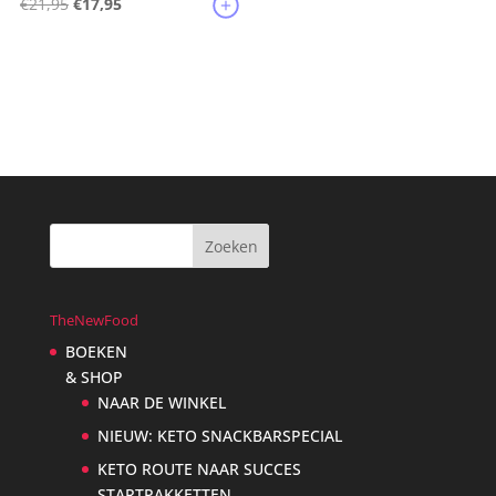
Oorspronkelijke
Huidige
€
21,95
€
17,95
prijs
prijs
was:
is:
€21,95.
€17,95.
TheNewFood
BOEKEN
& SHOP
NAAR DE WINKEL
NIEUW: KETO SNACKBARSPECIAL
KETO ROUTE NAAR SUCCES
STARTPAKKETTEN