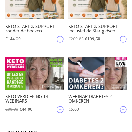
KETO START & SUPPORT
KETO START & SUPPORT
zonder de boeken
inclusief de Startgidsen
Oorspronkelijke
Huidige
€
144,00
€
209,85
€
199,50
prijs
prijs
was:
is:
€209,85.
€199,50.
KETO VERDIEPING 14
WEBINAR DIABETES 2
WEBINARS
OMKEREN
Oorspronkelijke
Huidige
€
88,00
€
44,00
€
5,00
prijs
prijs
was:
is:
€88,00.
€44,00.