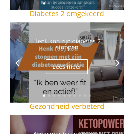
Diabetes 2 omgekeerd
Henk kon zijn diabetes 2
stoppen
Lees meer
Gezondheid verbeterd
Alzheimer bij vrouw met