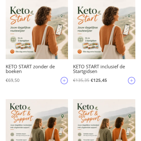
o
o
k
KETO START zonder de
KETO START inclusief de
boeken
Startgidsen
Oorspronkelijke
Huidige
€
69,50
€
135,35
€
125,45
prijs
prijs
was:
is:
€135,35.
€125,45.