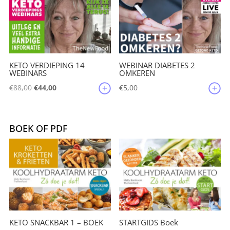
€209,85.
€199,50.
KETO VERDIEPING 14
WEBINAR DIABETES 2
WEBINARS
OMKEREN
Oorspronkelijke
Huidige
€
88,00
€
44,00
€
5,00
prijs
prijs
was:
is:
€88,00.
€44,00.
BOEK OF PDF
KETO SNACKBAR 1 – BOEK
STARTGIDS Boek