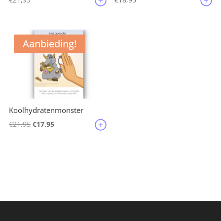
Aanbieding!
Koolhydratenmonster
Oorspronkelijke
Huidige
€
21,95
€
17,95
prijs
prijs
was:
is:
€21,95.
€17,95.