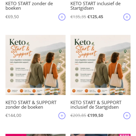
KETO START zonder de
KETO START inclusief de
boeken
Startgidsen
Oorspronkelijke
Huidige
€
69,50
€
135,35
€
125,45
prijs
prijs
was:
is:
€135,35.
€125,45.
KETO START & SUPPORT
KETO START & SUPPORT
zonder de boeken
inclusief de Startgidsen
Oorspronkelijke
Huidige
€
144,00
€
209,85
€
199,50
prijs
prijs
was:
is: