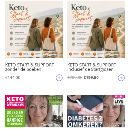
€135,35.
€125,45.
KETO START & SUPPORT
KETO START & SUPPORT
zonder de boeken
inclusief de Startgidsen
Oorspronkelijke
Huidige
€
144,00
€
209,85
€
199,50
prijs
prijs
was:
is:
€209,85.
€199,50.