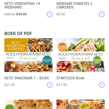
KETO VERDIEPING 14
WEBINAR DIABETES 2
WEBINARS
OMKEREN
Oorspronkelijke
Huidige
€
88,00
€
44,00
€
5,00
prijs
prijs
was:
is:
€88,00.
€44,00.
BOEK OF PDF
KETO SNACKBAR 1 – BOEK
STARTGIDS Boek
€
21,95
€
21,95