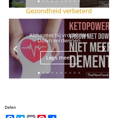
Gezondheid verbeterd
Alzheimer bij vrouw met
Down verdwenen
Lees meer
Delen