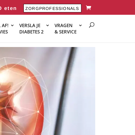
O eten
ZORGPROFESSIONALS
 AF!
VERSLA JE
VRAGEN
VIES
DIABETES 2
& SERVICE