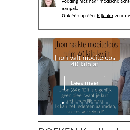
voeding met haar medische achter
aanpak.
Ook één op één.
Kijk hier
voor de
Jhon valt moeiteloos
40 kilo af
Lees meer