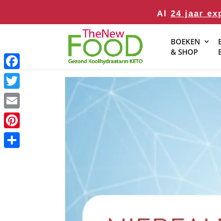
Al
24 jaar ex
BOEKEN
& SHOP
Facebook
Twitter
Email
Pinterest
Delen