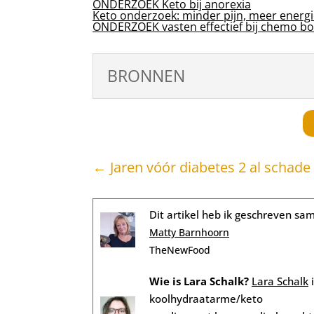
ONDERZOEK Keto bij anorexia
Keto onderzoek: minder pijn, meer energ
ONDERZOEK vasten effectief bij chemo bo
BRONNEN
←
Jaren vóór diabetes 2 al schade
Dit artikel heb ik geschreven sa
Matty Barnhoorn
TheNewFood
Wie is Lara Schalk?
Lara Schalk
i
koolhydraatarme/keto