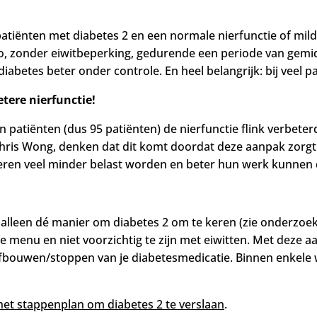
atiënten met diabetes 2 en een normale nierfunctie of mild 
eto, zonder eiwitbeperking, gedurende een periode van ge
iabetes beter onder controle. En heel belangrijk: bij veel p
tere nierfunctie!
n patiënten (dus 95 patiënten) de nierfunctie flink verbeter
hris Wong, denken dat dit komt doordat deze aanpak zorgt 
ieren veel minder belast worden en beter hun werk kunnen
alleen dé manier om diabetes 2 om te keren (zie onderzoek
n je menu en niet voorzichtig te zijn met eiwitten. Met dez
 afbouwen/stoppen van je diabetesmedicatie.
Binnen enkele 
het stappenplan om diabetes 2 te verslaan
.