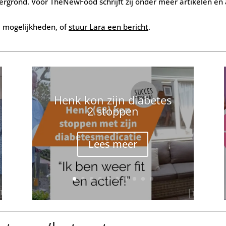
grond. Voor TheNewFood schrijft zij onder meer artikelen en a
 mogelijkheden, of
stuur Lara een bericht
.
Henk kon zijn diabetes
2 stoppen
Lees meer