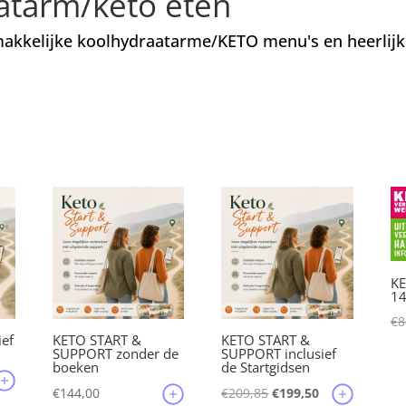
atarm/keto eten
akkelijke koolhydraatarme/KETO menu's en heerlijke
KE
1
€
8
ief
KETO START &
KETO START &
SUPPORT zonder de
SUPPORT inclusief
boeken
de Startgidsen
lijke
idige
Oorspronkelijke
Huidige
€
144,00
€
209,85
€
199,50
js