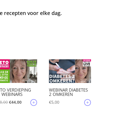
 recepten voor elke dag.
TO VERDIEPING
WEBINAR DIABETES
4 WEBINARS
2 OMKEREN
Oorspronkelijke
Huidige
8,00
€
44,00
€
5,00
prijs
prijs
was:
is:
€88,00.
€44,00.