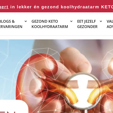
pert
in lekker én gezond koolhydraatarm KET
BLOGS &
GEZOND KETO
EET JEZELF
VAL
ERVARINGEN
KOOLHYDRAATARM
GEZONDER
AD