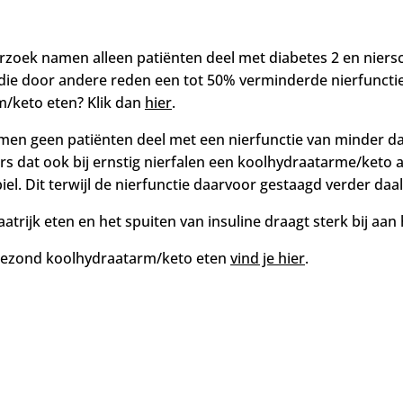
zoek namen alleen patiënten deel met diabetes 2 en niers
 die door andere reden een tot 50% verminderde nierfunct
/keto eten? Klik dan
hier
.
en geen patiënten deel met een nierfunctie van minder d
 dat ook bij ernstig nierfalen een koolhydraatarme/keto aa
biel. Dit terwijl de nierfunctie daarvoor gestaagd verder daa
trijk eten en het spuiten van insuline draagt sterk bij aan
gezond koolhydraatarm/keto eten
vind je hier
.