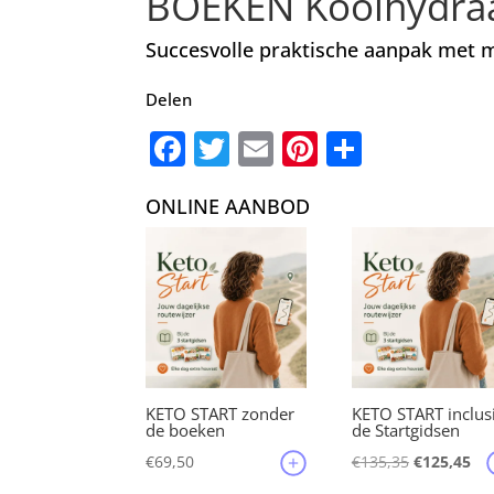
BOEKEN Koolhydra
Succesvolle praktische aanpak met m
Delen
F
T
E
Pi
D
a
w
m
nt
el
ONLINE AANBOD
c
it
ai
er
e
e
te
l
e
n
b
r
st
o
o
k
KETO START zonder
KETO START inclus
de boeken
de Startgidsen
Oorspronke
Hu
€
69,50
€
135,35
€
125,45
prijs
pri