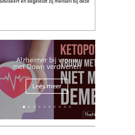
dviseert en begeleidt zij mensen bij deze
Alzheimer bij vrouw
met Down verdwenen
Lees meer