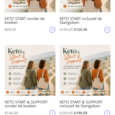
KETO START zonder de
KETO START inclusief de
boeken
Startgidsen
Oorspronkelijke
Huidige
€
69,50
€
135,35
€
125,45
prijs
prijs
was:
is:
€135,35.
€125,45.
KETO START & SUPPORT
KETO START & SUPPORT
zonder de boeken
inclusief de Startgidsen
Oorspronkelijke
Huidige
€
144,00
€
209,85
€
199,50