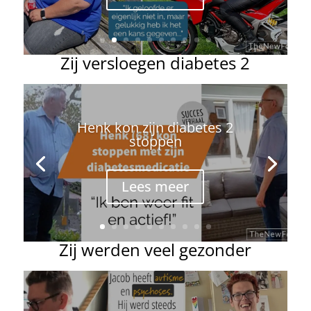
Zij versloegen diabetes 2
Bertha (74): na 30 jaar
insulinevrij
Lees meer
Zij werden veel gezonder