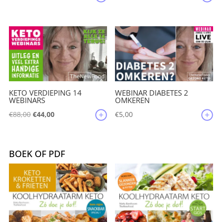
prijs
prijs
was:
is:
€209,85.
€199,50.
KETO VERDIEPING 14
WEBINAR DIABETES 2
WEBINARS
OMKEREN
Oorspronkelijke
Huidige
€
88,00
€
44,00
€
5,00
prijs
prijs
was:
is:
€88,00.
€44,00.
BOEK OF PDF