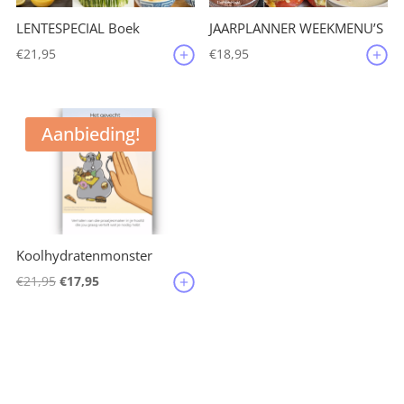
JAARPLANNER WEEKMENU’S
LENTESPECIAL Boek
€
18,95
€
21,95
Aanbieding!
Koolhydratenmonster
Oorspronkelijke
Huidige
€
21,95
€
17,95
prijs
prijs
was:
is:
€21,95.
€17,95.