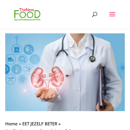
Home
»
EET JEZELF BETER
»