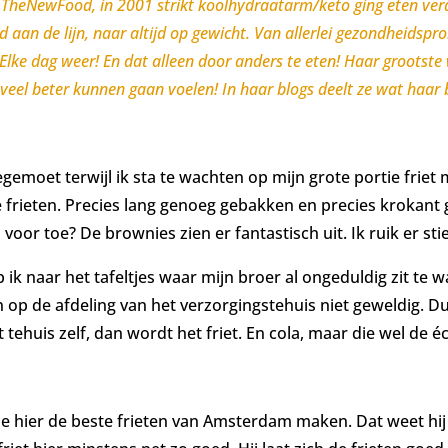
TheNewFood, in 2001 strikt koolhydraatarm/keto ging eten vera
jd aan de lijn, naar altijd op gewicht. Van allerlei gezondheids
. Elke dag weer! En dat alleen door anders te eten! Haar grootst
 veel beter kunnen gaan voelen! In haar blogs deelt ze wat haar
emoet terwijl ik sta te wachten op mijn grote portie friet 
te frieten. Precies lang genoeg gebakken en precies krokant g
en voor toe? De brownies zien er fantastisch uit. Ik ruik 
ik naar het tafeltjes waar mijn broer al ongeduldig zit te wa
en op de afdeling van het verzorgingstehuis niet geweldig. 
tehuis zelf, dan wordt het friet. En cola, maar die wel de éc
ze hier de beste frieten van Amsterdam maken. Dat weet hij v