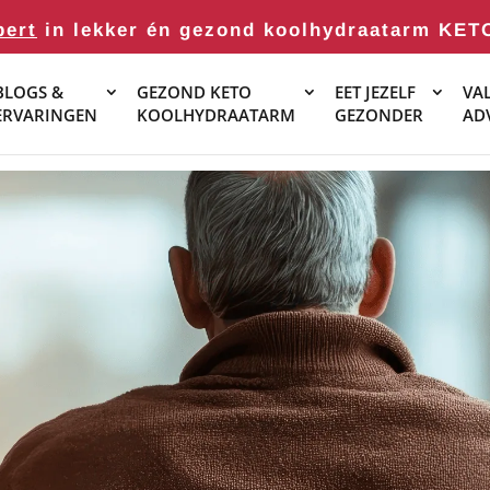
pert
in lekker én gezond koolhydraatarm KET
BLOGS &
GEZOND KETO
EET JEZELF
VAL
ERVARINGEN
KOOLHYDRAATARM
GEZONDER
AD