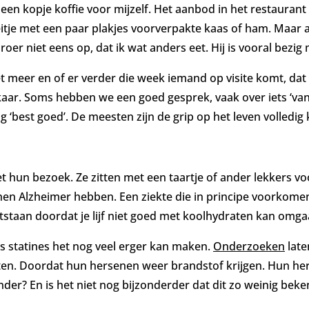
k een kopje koffie voor mijzelf. Het aanbod in het restaurant
itje met een paar plakjes voorverpakte kaas of ham. Maar al
r niet eens op, dat ik wat anders eet. Hij is vooral bezig m
et meer en of er verder die week iemand op visite komt, dat 
aar. Soms hebben we een goed gesprek, vaak over iets ‘van v
g ‘best goed’. De meesten zijn de grip op het leven volledig 
hun bezoek. Ze zitten met een taartje of ander lekkers voo
 hen Alzheimer hebben. Een ziekte die in principe voorkom
ntstaan doordat je lijf niet goed met koolhydraten kan omg
ls statines het nog veel erger kan maken.
Onderzoeken
late
ten. Doordat hun hersenen weer brandstof krijgen. Hun he
onder? En is het niet nog bijzonderder dat dit zo weinig beke