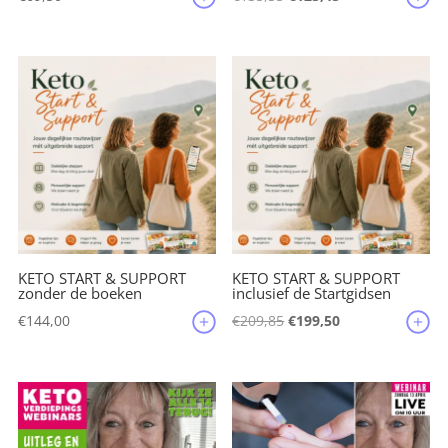
prijs
prijs
was:
is:
€135,35.
€125,45.
KETO START & SUPPORT
KETO START & SUPPORT
zonder de boeken
inclusief de Startgidsen
Oorspronkelijke
Huidige
€
144,00
€
209,85
€
199,50
prijs
prijs
was:
is:
€209,85.
€199,50.