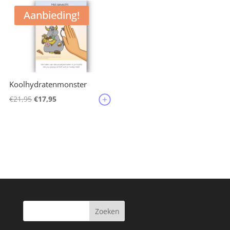
Aanbieding!
Koolhydratenmonster
Oorspronkelijke
Huidige
€
21,95
€
17,95
prijs
prijs
was:
is:
€21,95.
€17,95.