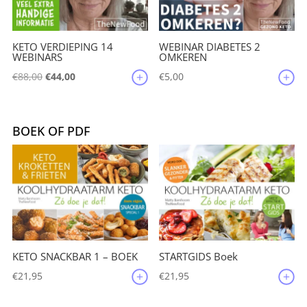
KETO VERDIEPING 14
WEBINAR DIABETES 2
WEBINARS
OMKEREN
Oorspronkelijke
Huidige
€
88,00
€
44,00
€
5,00
prijs
prijs
was:
is:
€88,00.
€44,00.
BOEK OF PDF
KETO SNACKBAR 1 – BOEK
STARTGIDS Boek
€
21,95
€
21,95