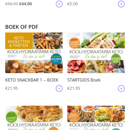
Oorspronkelijke
Huidige
€
88,00
€
44,00
€
5,00
prijs
prijs
was:
is:
€88,00.
€44,00.
BOEK OF PDF
KETO SNACKBAR 1 – BOEK
STARTGIDS Boek
€
21,95
€
21,95