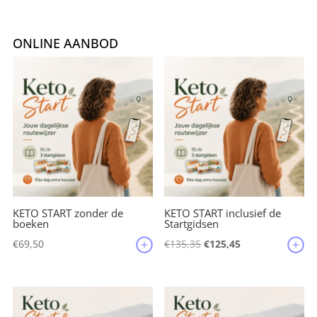
c
it
ai
er
e
e
te
l
e
n
ONLINE AANBOD
b
r
st
o
o
k
KETO START zonder de
KETO START inclusief de
boeken
Startgidsen
Oorspronkelijke
Huidige
€
69,50
€
135,35
€
125,45
prijs
prijs
was:
is:
€135,35.
€125,45.