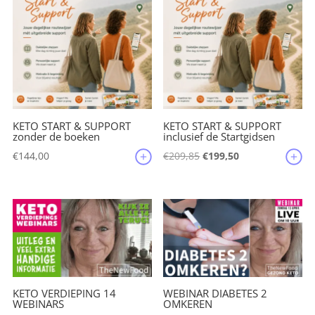
KETO START & SUPPORT
KETO START & SUPPORT
zonder de boeken
inclusief de Startgidsen
Oorspronkelijke
Huidige
€
144,00
€
209,85
€
199,50
prijs
prijs
was:
is:
€209,85.
€199,50.
KETO VERDIEPING 14
WEBINAR DIABETES 2
WEBINARS
OMKEREN