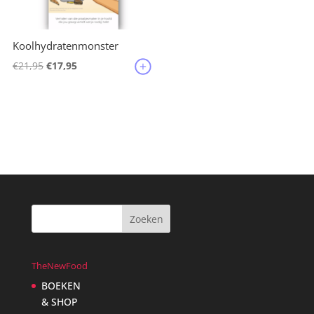
Koolhydratenmonster
Oorspronkelijke
Huidige
€
21,95
€
17,95
prijs
prijs
was:
is:
€21,95.
€17,95.
TheNewFood
BOEKEN
& SHOP