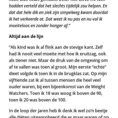
hadden verteld dat het slechts tijdelijk zou helpen. En
dat dat hele dik en ziek zijn simpelweg kwam doordat
ik het verkeerde at. Dat weet ik nu pas en nu val ik
moeiteloos en zonder honger af.”
Altijd aan de lijn
“Als kind was ik al flink aan de stevige kant. Zelf
had ik nooit veel moeite met hoe ik eruitzag, ook
als tiener niet. Maar de druk van de omgeving om
af te vallen was toen al groot. Mijn eerste “echte”
dieet volgde ik toen ik in de brugklas zat. Op mijn
vijftiende zat ik al tussen mensen die heel veel
ouder waren, bij een bijeenkomst van de Weight
Watchers.
Toen ik 18 was woog ik boven de 90,
toen ik 20 was boven de 100.
In de loop der jaren heb ik denk ik wel zo’n beetje
alle diëten uitgeprobeerd die er maar waren of op