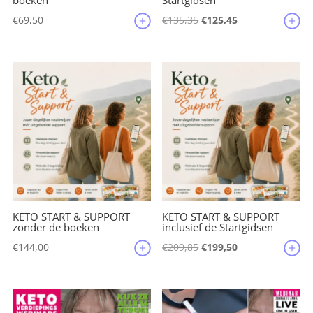
boeken
Startgidsen
Oorspronkelijke
Huidige
€
69,50
€
135,35
€
125,45
prijs
prijs
was:
is:
€135,35.
€125,45.
KETO START & SUPPORT
KETO START & SUPPORT
zonder de boeken
inclusief de Startgidsen
Oorspronkelijke
Huidige
€
144,00
€
209,85
€
199,50
prijs
prijs
was:
is:
€209,85.
€199,50.