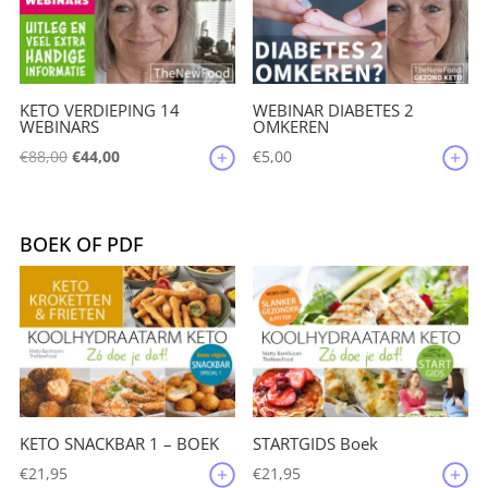
KETO VERDIEPING 14
WEBINAR DIABETES 2
WEBINARS
OMKEREN
Oorspronkelijke
Huidige
€
88,00
€
44,00
€
5,00
prijs
prijs
was:
is:
€88,00.
€44,00.
BOEK OF PDF
KETO SNACKBAR 1 – BOEK
STARTGIDS Boek
€
21,95
€
21,95