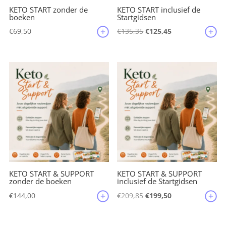
KETO START zonder de
KETO START inclusief de
boeken
Startgidsen
Oorspronkelijke
Huidige
€
69,50
€
135,35
€
125,45
prijs
prijs
was:
is:
€135,35.
€125,45.
KETO START & SUPPORT
KETO START & SUPPORT
zonder de boeken
inclusief de Startgidsen
Oorspronkelijke
Huidige
€
144,00
€
209,85
€
199,50
prijs
prijs
was:
is: