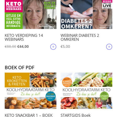
€209,85.
€199,50.
KETO VERDIEPING 14
WEBINAR DIABETES 2
WEBINARS
OMKEREN
Oorspronkelijke
Huidige
€
88,00
€
44,00
€
5,00
prijs
prijs
was:
is:
€88,00.
€44,00.
BOEK OF PDF
KETO SNACKBAR 1 – BOEK
STARTGIDS Boek