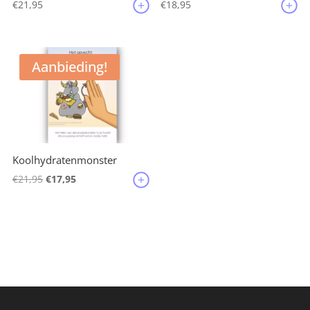
€
18,95
€
21,95
Aanbieding!
Koolhydratenmonster
Oorspronkelijke
Huidige
€
21,95
€
17,95
prijs
prijs
was:
is:
€21,95.
€17,95.