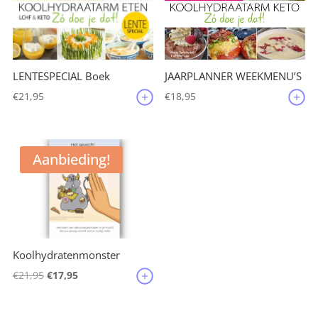
JAARPLANNER WEEKMENU’S
LENTESPECIAL Boek
€
18,95
€
21,95
Aanbieding!
Koolhydratenmonster
Oorspronkelijke
Huidige
€
21,95
€
17,95
prijs
prijs
was:
is: