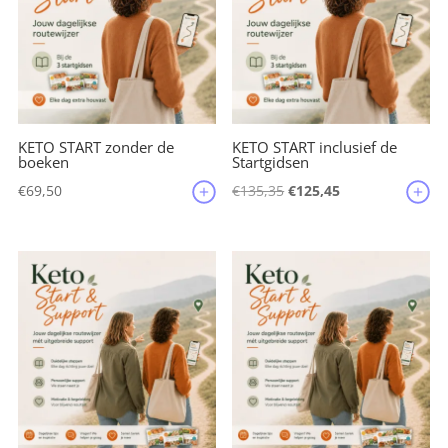
k
KETO START zonder de
KETO START inclusief de
boeken
Startgidsen
Oorspronkelijke
Huidige
€
69,50
€
135,35
€
125,45
prijs
prijs
was:
is:
€135,35.
€125,45.