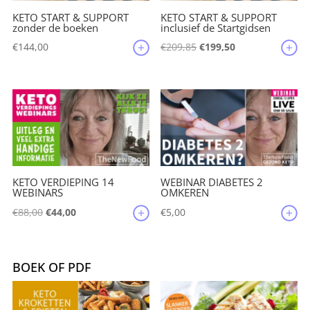
KETO START & SUPPORT
KETO START & SUPPORT
zonder de boeken
inclusief de Startgidsen
Oorspronkelijke
Huidige
€
144,00
€
209,85
€
199,50
prijs
prijs
was:
is:
€209,85.
€199,50.
KETO VERDIEPING 14
WEBINAR DIABETES 2
WEBINARS
OMKEREN
Oorspronkelijke
Huidige
€
88,00
€
44,00
€
5,00
prijs
prijs
was:
is:
€88,00.
€44,00.
BOEK OF PDF