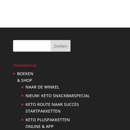
€21,95.
€17,95.
TheNewFood
BOEKEN
& SHOP
NAAR DE WINKEL
NIEUW: KETO SNACKBARSPECIAL
KETO ROUTE NAAR SUCCES
STARTPAKKETTEN
KETO PLUSPAKKETTEN
ONLINE & APP