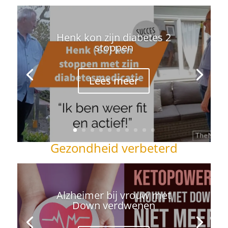
Henk kon zijn diabetes 2
stoppen
Lees meer
Gezondheid verbeterd
Alzheimer bij vrouw met
Down verdwenen