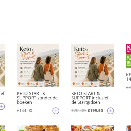
KE
1
€
8
ief
KETO START &
KETO START &
SUPPORT zonder de
SUPPORT inclusief
boeken
de Startgidsen
lijke
idige
Oorspronkelijke
Huidige
€
144,00
€
209,85
€
199,50
js
prijs
prijs
was:
is:
5,45.