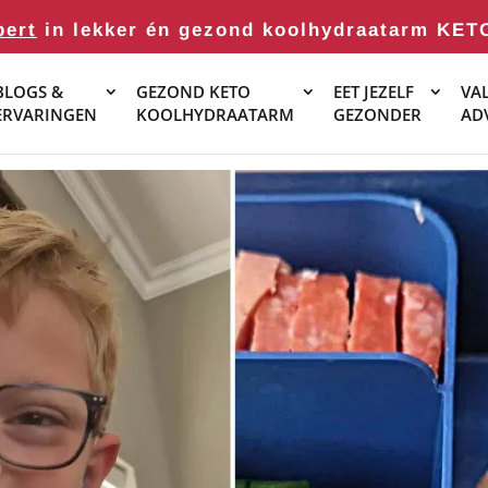
pert
in lekker én gezond koolhydraatarm KET
BLOGS &
GEZOND KETO
EET JEZELF
VAL
ERVARINGEN
KOOLHYDRAATARM
GEZONDER
AD