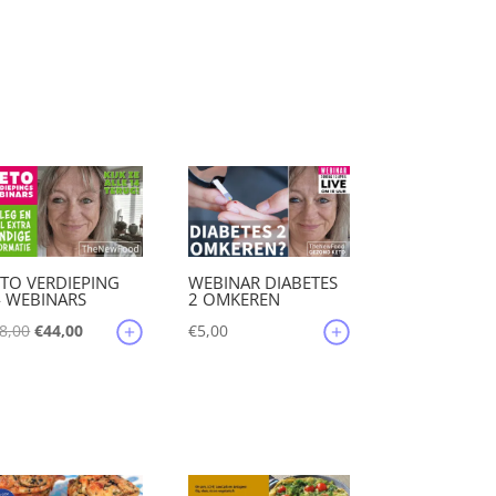
TO VERDIEPING
WEBINAR DIABETES
4 WEBINARS
2 OMKEREN
Oorspronkelijke
Huidige
8,00
€
44,00
€
5,00
prijs
prijs
was:
is:
€88,00.
€44,00.