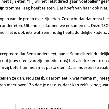
met zijn eten. “Hij wil het liefst direct gaan voetballen” geeft
zijn trommel leeg hoeft te eten. Dat hoeft van haar ook niet, 
ngen van de groep over zijn eten. Ze dacht dat dat misschi
ander eten. Uiteindelijk komen we er samen uit. Deze TSO-j
 vind. Het is ook iets wat Senn nodig heeft, duidelijke kaders
cepteerd dat Senn anders eet, nadat Senn dit zelf duidelijk
dat jouw eten (van zijn moeder dus) het allerlekkerste en ge
om zij boterhammen met pasta eten. Daar moesten ze vaak
zeiden ze dan. Nou zei ik, d
aarom eet ik wat mama mij meegee
en meer over.” Zo doe je dat dus, daar kan zelfs ik nog wat