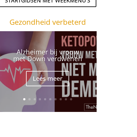
STARTGIDSEN MET WEEKMENU'S
Gezondheid verbeterd
Alzheimer bij vrouw
met Down verdwenen
Lees meer