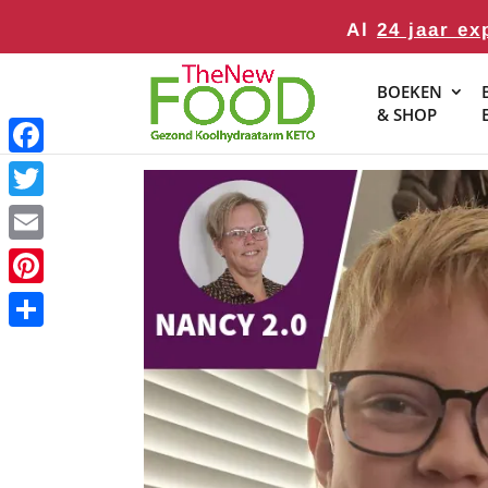
Al
24 jaar ex
BOEKEN
& SHOP
Facebook
Twitter
Email
Pinterest
Delen