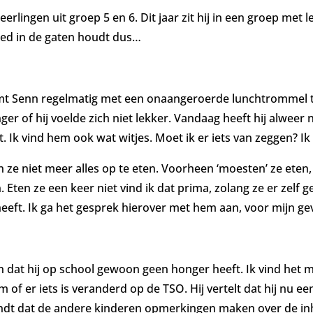
eerlingen uit groep 5 en 6. Dit jaar zit hij in een groep met 
goed in de gaten houdt dus…
komt Senn regelmatig met een onaangeroerde lunchtrommel thui
ger of hij voelde zich niet lekker. Vandaag heeft hij alweer n
. Ik vind hem ook wat witjes. Moet ik er iets van zeggen? Ik 
 ze niet meer alles op te eten. Voorheen ‘moesten’ ze eten, 
Eten ze een keer niet vind ik dat prima, zolang ze er zelf g
eeft. Ik ga het gesprek hierover met hem aan, voor mijn gevoe
en dat hij op school gewoon geen honger heeft. Ik vind het m
m of er iets is veranderd op de TSO. Hij vertelt dat hij nu e
ig vindt dat de andere kinderen opmerkingen maken over de i