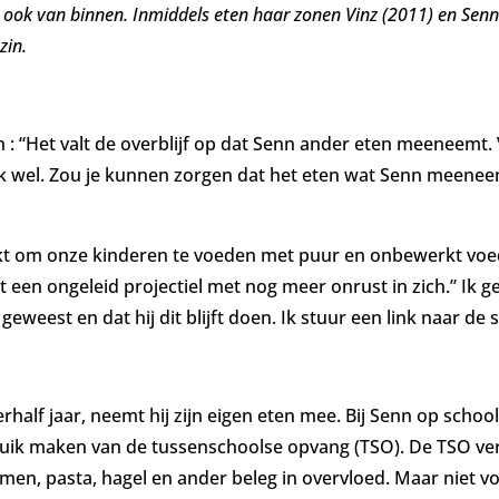
l ook van binnen. Inmiddels eten haar zonen
Vinz (2011) en Sen
zin.
n : “Het valt de overblijf op dat Senn ander eten meeneemt.
k wel. Zou je kunnen zorgen dat het eten wat Senn meeneemt
t om onze kinderen te voeden met puur en onbewerkt voeds
 een ongeleid projectiel met nog meer onrust in zich.” Ik ge
eweest en dat hij dit blijft doen. Ik stuur een link naar d
erhalf jaar, neemt hij zijn eigen eten mee. Bij Senn op scho
ruik maken van de tussenschoolse opvang (TSO). De TSO ve
mmen, pasta, hagel en ander beleg in overvloed. Maar niet 