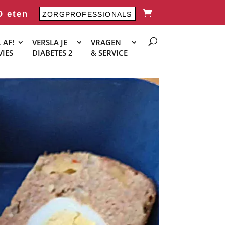
O eten
ZORGPROFESSIONALS
 AF!
VERSLA JE
VRAGEN
VIES
DIABETES 2
& SERVICE