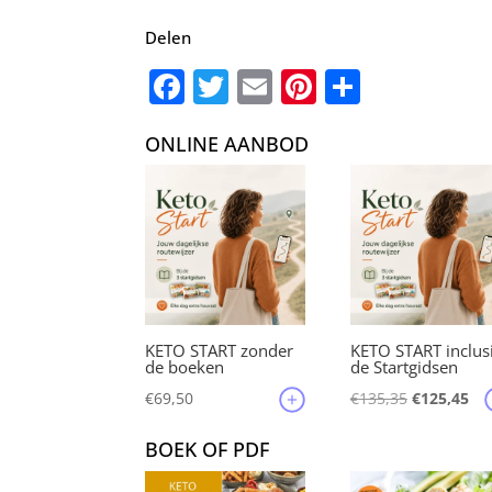
Delen
F
T
E
Pi
D
a
w
m
nt
el
ONLINE AANBOD
c
it
ai
er
e
e
te
l
e
n
b
r
st
o
o
k
KETO START zonder
KETO START inclus
de boeken
de Startgidsen
Oorspronke
Hu
€
69,50
€
135,35
€
125,45
prijs
pri
BOEK OF PDF
was:
is:
€135,35.
€12