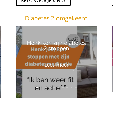
KETO VOOR JE KIND?
Diabetes 2 omgekeerd
Henk kon zijn diabetes
2 stoppen
Lees meer