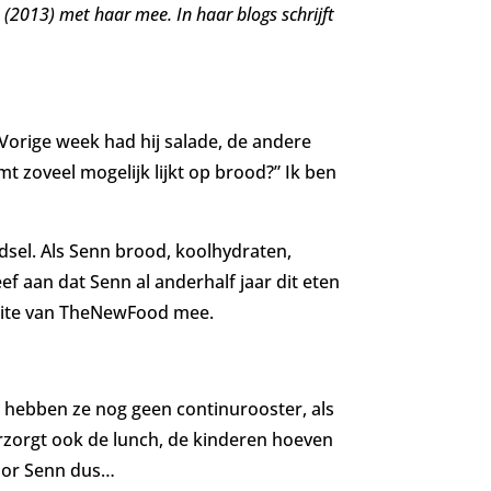
n (2013) met haar mee.
In haar blogs schrijft
 Vorige week had hij salade, de andere
 zoveel mogelijk lijkt op brood?” Ik ben
el. Als Senn brood, koolhydraten,
ef aan dat Senn al anderhalf jaar dit eten
e site van TheNewFood mee.
ol hebben ze nog geen continurooster, als
rzorgt ook de lunch, de kinderen hoeven
voor Senn dus…