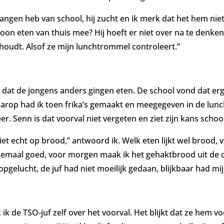
angen heb van school, hij zucht en ik merk dat het hem niet l
on eten van thuis mee? Hij hoeft er niet over na te denken 
n houdt. Alsof ze mijn lunchtrommel controleert.”
t de jongens anders gingen eten. De school vond dat erg la
arop had ik toen frika’s gemaakt en meegegeven in de lunc
. Senn is dat voorval niet vergeten en ziet zijn kans schoo
et echt op brood,” antwoord ik. Welk eten lijkt wel brood, 
maal goed, voor morgen maak ik het gehaktbrood uit de ont
 opgelucht, de juf had niet moeilijk gedaan, blijkbaar had mi
ik de TSO-juf zelf over het voorval. Het blijkt dat ze hem vo