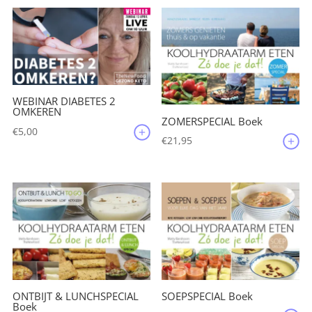
€88,00.
€44,00.
WEBINAR DIABETES 2
OMKEREN
ZOMERSPECIAL Boek
€
5,00
€
21,95
ONTBIJT & LUNCHSPECIAL
SOEPSPECIAL Boek
Boek