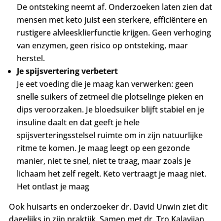
De ontsteking neemt af. Onderzoeken laten zien dat
mensen met keto juist een sterkere, efficiëntere en
rustigere alvleesklierfunctie krijgen. Geen verhoging
van enzymen, geen risico op ontsteking, maar
herstel.
Je spijsvertering verbetert
Je eet voeding die je maag kan verwerken: geen
snelle suikers of zetmeel die plotselinge pieken en
dips veroorzaken. Je bloedsuiker blijft stabiel en je
insuline daalt en dat geeft je hele
spijsverteringsstelsel ruimte om in zijn natuurlijke
ritme te komen.
Je maag leegt op een gezonde
manier, niet te snel, niet te traag, maar zoals je
lichaam het zelf regelt. K
eto vertraagt je maag niet.
Het ontlast je maag
Ook huisarts en onderzoeker dr. David Unwin ziet dit
dagelijks in zijn praktijk. Samen met dr. Tro Kalayjian