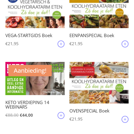
VEGA-STARTGIDS Boek
EENPANSPECIAL Boek
€
21,95
€
21,95
Aanbieding!
KETO VERDIEPING 14
WEBINARS
OVENSPECIAL Boek
Oorspronkelijke
Huidige
€
88,00
€
44,00
€
21,95
prijs
prijs
was:
is: