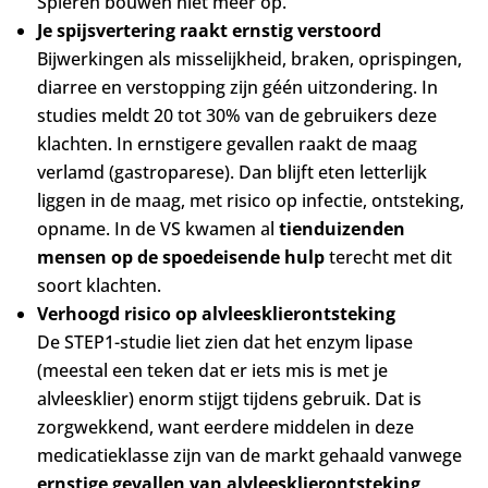
Spieren bouwen niet meer op.
Je spijsvertering raakt ernstig verstoord
Bijwerkingen als misselijkheid, braken, oprispingen,
diarree en verstopping zijn géén uitzondering. In
studies meldt 20 tot 30% van de gebruikers deze
klachten. In ernstigere gevallen raakt de maag
verlamd (gastroparese). Dan blijft eten letterlijk
liggen in de maag, met risico op infectie, ontsteking,
opname. In de VS kwamen al
tienduizenden
mensen op de spoedeisende hulp
terecht met dit
soort klachten.
Verhoogd risico op alvleesklierontsteking
De STEP1-studie liet zien dat het enzym lipase
(meestal een teken dat er iets mis is met je
alvleesklier) enorm stijgt tijdens gebruik. Dat is
zorgwekkend, want eerdere middelen in deze
medicatieklasse zijn van de markt gehaald vanwege
ernstige gevallen van alvleesklierontsteking