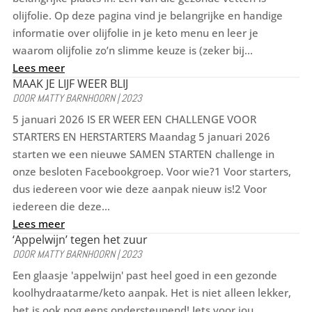
olijfolie. Op deze pagina vind je belangrijke en handige
informatie over olijfolie in je keto menu en leer je
waarom olijfolie zo’n slimme keuze is (zeker bij...
Lees meer
MAAK JE LIJF WEER BLIJ
DOOR
MATTY BARNHOORN
|
2023
5 januari 2026 IS ER WEER EEN CHALLENGE VOOR
STARTERS EN HERSTARTERS Maandag 5 januari 2026
starten we een nieuwe SAMEN STARTEN challenge in
onze besloten Facebookgroep. Voor wie?1 Voor starters,
dus iedereen voor wie deze aanpak nieuw is!2 Voor
iedereen die deze...
Lees meer
‘Appelwijn’ tegen het zuur
DOOR
MATTY BARNHOORN
|
2023
Een glaasje 'appelwijn' past heel goed in een gezonde
koolhydraatarme/keto aanpak. Het is niet alleen lekker,
het is ook nog eens ondersteunend! Iets voor jou