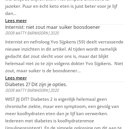
jazeker. Puur en écht keto eten is juist beter voor je lijf
dan...
Lees meer
Internist: niet zout maar suiker boosdoener
DOOR
MATTY BARNHOORN
|
2020
Internist en nefroloog Yvo Sijpkens (59) deelt verrassende
nieuwe inzichten in dit artikel. Al tijden wordt namelijk
gedacht dat zout slecht voor ons is, maar dat blijkt
helemaal niet zo te zijn volgens dokter Yvo Sijpkens. Niet
zout, maar suiker is de boosdoener...
Lees meer
Diabetes 2? Dit zijn je opties.
DOOR
MATTY BARNHOORN
|
2020
WIST JIJ DIT? Diabetes 2 is eigenlijk helemaal geen
chronische ziekte, maar een symptoom, een gevolg van
meer koolhydraten eten dan je lijf kan verwerken.
Iedereen met diabetes is koolhydratenmoe
(insulineresistent). En de simpele oplossing om dit aan te