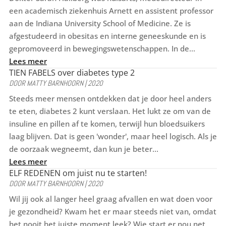
een academisch ziekenhuis Arnett en assistent professor
aan de Indiana University School of Medicine. Ze is
afgestudeerd in obesitas en interne geneeskunde en is
gepromoveerd in bewegingswetenschappen. In de...
Lees meer
TIEN FABELS over diabetes type 2
DOOR
MATTY BARNHOORN
|
2020
Steeds meer mensen ontdekken dat je door heel anders
te eten, diabetes 2 kunt verslaan. Het lukt ze om van de
insuline en pillen af te komen, terwijl hun bloedsuikers
laag blijven. Dat is geen 'wonder', maar heel logisch. Als je
de oorzaak wegneemt, dan kun je beter...
Lees meer
ELF REDENEN om juist nu te starten!
DOOR
MATTY BARNHOORN
|
2020
Wil jij ook al langer heel graag afvallen en wat doen voor
je gezondheid? Kwam het er maar steeds niet van, omdat
het nooit het juiste moment leek? Wie start er nou net