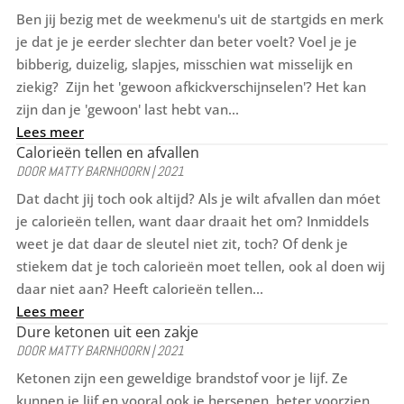
Ben jij bezig met de weekmenu's uit de startgids en merk
je dat je je eerder slechter dan beter voelt? Voel je je
bibberig, duizelig, slapjes, misschien wat misselijk en
ziekig? Zijn het 'gewoon afkickverschijnselen'? Het kan
zijn dan je 'gewoon' last hebt van...
Lees meer
Calorieën tellen en afvallen
DOOR
MATTY BARNHOORN
|
2021
Dat dacht jij toch ook altijd? Als je wilt afvallen dan móet
je calorieën tellen, want daar draait het om? Inmiddels
weet je dat daar de sleutel niet zit, toch? Of denk je
stiekem dat je toch calorieën moet tellen, ook al doen wij
daar niet aan? Heeft calorieën tellen...
Lees meer
Dure ketonen uit een zakje
DOOR
MATTY BARNHOORN
|
2021
Ketonen zijn een geweldige brandstof voor je lijf. Ze
kunnen je lijf en vooral ook je hersenen, beter voorzien