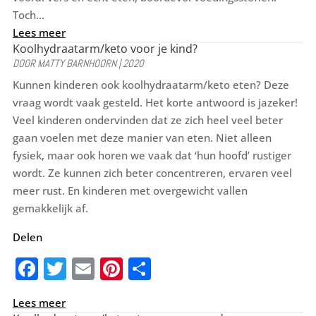
Toch...
Lees meer
Koolhydraatarm/keto voor je kind?
DOOR
MATTY BARNHOORN
|
2020
Kunnen kinderen ook koolhydraatarm/keto eten? Deze
vraag wordt vaak gesteld. Het korte antwoord is jazeker!
Veel kinderen ondervinden dat ze zich heel veel beter
gaan voelen met deze manier van eten. Niet alleen
fysiek, maar ook horen we vaak dat ‘hun hoofd’ rustiger
wordt. Ze kunnen zich beter concentreren, ervaren veel
meer rust. En kinderen met overgewicht vallen
gemakkelijk af.
Delen
F
T
E
Pi
D
a
w
m
nt
el
Lees meer
c
it
ai
er
e