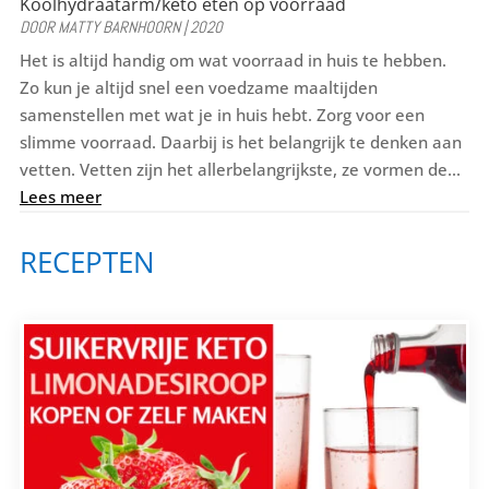
Koolhydraatarm/keto eten op voorraad
e
te
l
e
n
DOOR
MATTY BARNHOORN
|
2020
b
r
st
Het is altijd handig om wat voorraad in huis te hebben.
Zo kun je altijd snel een voedzame maaltijden
o
samenstellen met wat je in huis hebt. Zorg voor een
o
slimme voorraad. Daarbij is het belangrijk te denken aan
k
vetten. Vetten zijn het allerbelangrijkste, ze vormen de...
Lees meer
RECEPTEN