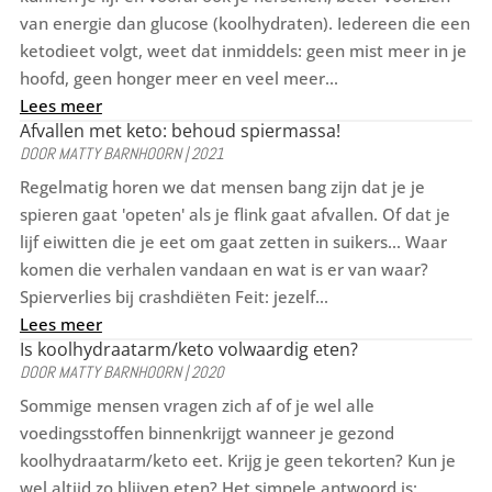
van energie dan glucose (koolhydraten). Iedereen die een
ketodieet volgt, weet dat inmiddels: geen mist meer in je
hoofd, geen honger meer en veel meer...
Lees meer
Afvallen met keto: behoud spiermassa!
DOOR
MATTY BARNHOORN
|
2021
Regelmatig horen we dat mensen bang zijn dat je je
spieren gaat 'opeten' als je flink gaat afvallen. Of dat je
lijf eiwitten die je eet om gaat zetten in suikers... Waar
komen die verhalen vandaan en wat is er van waar?
Spierverlies bij crashdiëten Feit: jezelf...
Lees meer
Is koolhydraatarm/keto volwaardig eten?
DOOR
MATTY BARNHOORN
|
2020
Sommige mensen vragen zich af of je wel alle
voedingsstoffen binnenkrijgt wanneer je gezond
koolhydraatarm/keto eet. Krijg je geen tekorten? Kun je
wel altijd zo blijven eten? Het simpele antwoord is: