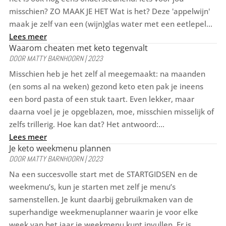
misschien? ZO MAAK JE HET Wat is het? Deze 'appelwijn'
maak je zelf van een (wijn)glas water met een eetlepel...
Lees meer
Waarom cheaten met keto tegenvalt
DOOR
MATTY BARNHOORN
|
2023
Misschien heb je het zelf al meegemaakt: na maanden
(en soms al na weken) gezond keto eten pak je ineens
een bord pasta of een stuk taart. Even lekker, maar
daarna voel je je opgeblazen, moe, misschien misselijk of
zelfs trillerig. Hoe kan dat? Het antwoord:...
Lees meer
Je keto weekmenu plannen
DOOR
MATTY BARNHOORN
|
2023
Na een succesvolle start met de STARTGIDSEN en de
weekmenu’s, kun je starten met zelf je menu’s
samenstellen. Je kunt daarbij gebruikmaken van de
superhandige weekmenuplanner waarin je voor elke
week van het jaar je weekmenu kunt invullen. Er is