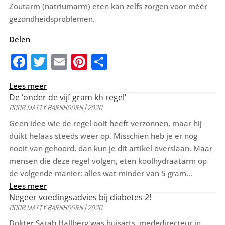
Zoutarm (natriumarm) eten kan zelfs zorgen voor méér
gezondheidsproblemen.
Delen
F
T
E
Pi
D
a
w
m
nt
el
Lees meer
c
it
ai
er
e
De ‘onder de vijf gram kh regel’
e
te
l
e
n
DOOR
MATTY BARNHOORN
|
2020
b
r
st
Geen idee wie de regel ooit heeft verzonnen, maar hij
duikt helaas steeds weer op. Misschien heb je er nog
o
nooit van gehoord, dan kun je dit artikel overslaan. Maar
o
mensen die deze regel volgen, eten koolhydraatarm op
k
de volgende manier: alles wat minder van 5 gram...
Lees meer
Negeer voedingsadvies bij diabetes 2!
DOOR
MATTY BARNHOORN
|
2020
Dokter Sarah Hallberg was huisarts, mededirecteur in