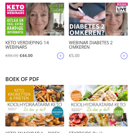
€209,85.
€199,50.
KETO VERDIEPING 14
WEBINAR DIABETES 2
WEBINARS
OMKEREN
Oorspronkelijke
Huidige
€
88,00
€
44,00
€
5,00
prijs
prijs
was:
is:
€88,00.
€44,00.
BOEK OF PDF