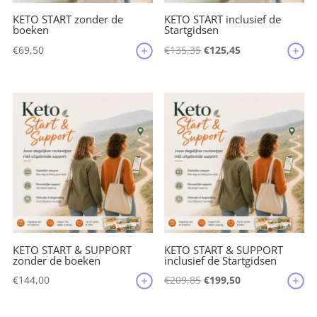
KETO START zonder de
KETO START inclusief de
boeken
Startgidsen
Oorspronkelijke
Huidige
€
69,50
€
135,35
€
125,45
prijs
prijs
was:
is:
€135,35.
€125,45.
KETO START & SUPPORT
KETO START & SUPPORT
zonder de boeken
inclusief de Startgidsen
Oorspronkelijke
Huidige
€
144,00
€
209,85
€
199,50
prijs
prijs
was:
is: