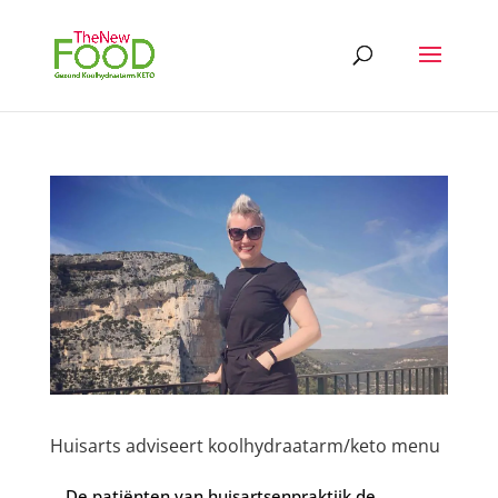
Huisarts adviseert koolhydraatarm/keto menu
De patiënten van huisartsenpraktijk de