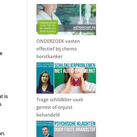
ONDERZOEK vasten
effectief bij chemo
ie
borstkanker
t is
Trage schildklier vaak
s
gemist of onjuist
behandeld
an.