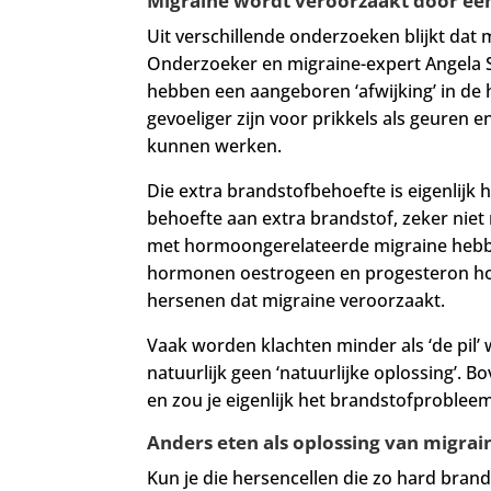
Migraine wordt veroorzaakt door e
Uit verschillende onderzoeken blijkt dat 
Onderzoeker en migraine-expert Angela St
hebben een aangeboren ‘afwijking’ in de 
gevoeliger zijn voor prikkels als geure
kunnen werken.
Die extra brandstofbehoefte is eigenlijk
behoefte aan extra brandstof, zeker nie
met hormoongerelateerde migraine hebben
hormonen oestrogeen en progesteron h
hersenen dat migraine veroorzaakt.
Vaak worden klachten minder als ‘de pil’
natuurlijk geen ‘natuurlijke oplossing’.
en zou je eigenlijk het brandstofproblee
Anders eten als oplossing van migrai
Kun je die hersencellen die zo hard bran