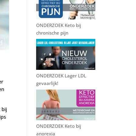
k
ONDERZOEK Keto bij
chronische pijn
ONDERZOEK Lager LDL
er
gevaarlijk!
en
 bij
ips
ONDERZOEK Keto bij
anorexia