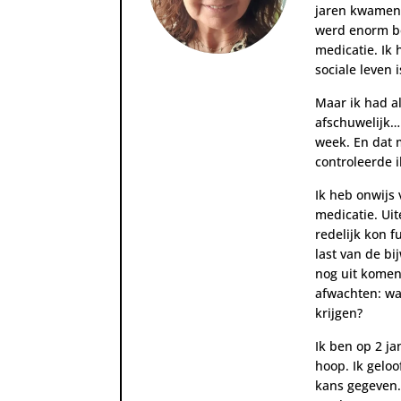
jaren kwamen 
werd enorm be
medicatie. Ik
sociale leven 
Maar ik had al
afschuwelijk… 
week. En dat 
controleerde i
Ik heb onwijs 
medicatie. Uit
redelijk kon f
last van de bi
nog uit komen.
afwachten: wa
krijgen?
Ik ben op 2 j
hoop. Ik geloo
kans gegeven.