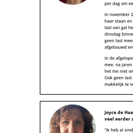
per dag om ee
In november 2
haar staan en
last van gal h
dinsdag binne
geen last mee
afgebouwd en 
In de afgelope
mee, na jaren
het me niet o
Ook geen last 
makkelijk te v
Joyce de Haa
veel eerder
“Ik heb
al sind