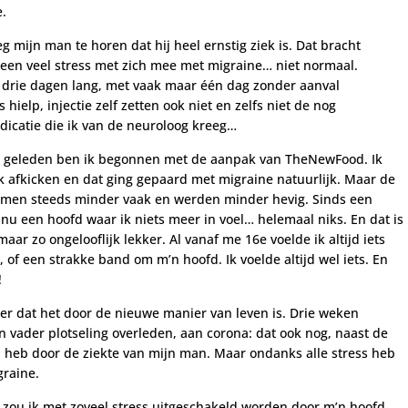
e.
eg mijn man te horen dat hij heel ernstig ziek is. Dat bracht
teen veel stress met zich mee met migraine… niet normaal.
 drie dagen lang, met vaak maar één dag zonder aanval
s hielp, injectie zelf zetten ook niet en zelfs niet de nog
icatie die ik van de neuroloog kreeg…
 geleden ben ik begonnen met de aanpak van TheNewFood. Ik
jk afkicken en dat ging gepaard met migraine natuurlijk. Maar de
men steeds minder vaak en werden minder hevig. Sinds een
nu een hoofd waar ik niets meer in voel… helemaal niks. En dat is
aar zo ongelooflijk lekker. Al vanaf me 16e voelde ik altijd iets
n, of een strakke band om m’n hoofd. Ik voelde altijd wel iets. En
!
ker dat het door de nieuwe manier van leven is. Drie weken
n vader plotseling overleden, aan corona: dat ook nog, naast de
al heb door de ziekte van mijn man. Maar ondanks alle stress heb
graine.
g zou ik met zoveel stress uitgeschakeld worden door m’n hoofd.