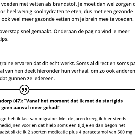
 voeden met vetten als brandstof. Je moet dan wel zorgen 
e door heel weinig koolhydraten te eten, dus met een gezonde
 ook veel meer gezonde vetten om je brein mee te voeden.
 overstap snel gemaakt.
Onderaan de pagina vind je meer
ips.
aine ervaren dat dit echt werkt. Soms al direct en soms p
l van hen deelt hieronder hun verhaal, om zo ook anderen
 dat gunnen ze iedereen.
ndorp
(47):
“Vanaf het moment dat ik met de startgids
k geen aanval meer gehad!”
ugd heb ik last van migraine. Met de jaren kreeg ik hier steeds
edicijnen voor en dat hielp soms een tijdje en dan begon het
aatst slikte ik 2 soorten medicatie plus 4 paracetamol van 500 mg