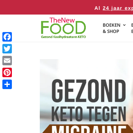
Al
24 jaar ex
BOEKEN
& SHOP
Facebook
Twitter
Email
Pinterest
Delen