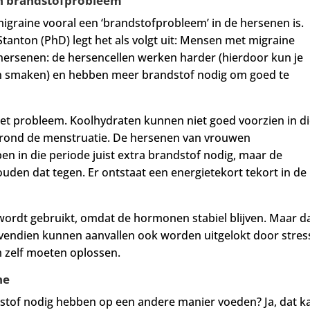
en brandstofprobleem
migraine vooral een ‘brandstofprobleem’ in de hersenen is.
anton (PhD) legt het als volgt uit: Mensen met migraine
hersenen: de hersencellen werken harder (hierdoor kun je
n en smaken) en hebben meer brandstof nodig om goed te
 het probleem. Koolhydraten kunnen niet goed voorzien in d
t rond de menstruatie. De hersenen van vrouwen
 in die periode juist extra brandstof nodig, maar de
ouden dat tegen.
Er ontstaat een energietekort tekort in de
 wordt gebruikt, omdat de hormonen stabiel blijven. Maar da
 Bovendien kunnen aanvallen ook worden uitgelokt door stres
m zelf moeten oplossen.
ne
dstof nodig hebben op een andere manier voeden? Ja, dat k