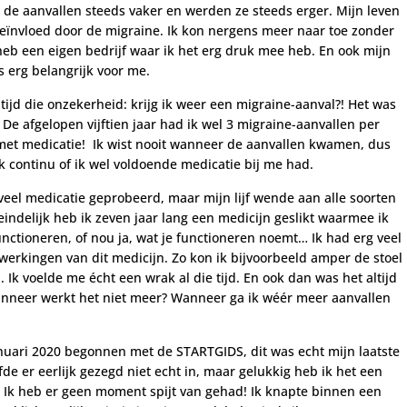
de aanvallen steeds vaker en werden ze steeds erger. Mijn leven
ïnvloed door de migraine. Ik kon nergens meer naar toe zonder
 heb een eigen bedrijf waar ik het erg druk mee heb. En ook mijn
is erg belangrijk voor me.
tijd die onzekerheid: krijg ik weer een migraine-aanval?! Het was
De afgelopen vijftien jaar had ik wel 3 migraine-aanvallen per
met medicatie! Ik wist nooit wanneer de aanvallen kwamen, dus
k continu of ik wel voldoende medicatie bij me had.
veel medicatie geprobeerd, maar mijn lijf wende aan alle soorten
eindelijk heb ik zeven jaar lang een medicijn geslikt waarmee ik
unctioneren, of nou ja, wat je functioneren noemt… Ik had erg veel
jwerkingen van dit medicijn. Zo kon ik bijvoorbeeld amper de stoel
 Ik voelde me écht een wrak al die tijd. En ook dan was het altijd
nneer werkt het niet meer? Wanneer ga ik wéér meer aanvallen
anuari 2020 begonnen met de STARTGIDS, dit was echt mijn laatste
fde er eerlijk gezegd niet echt in, maar gelukkig heb ik het een
 Ik heb er geen moment spijt van gehad! Ik knapte binnen een