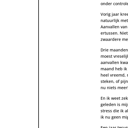
onder control
Vorig jaar kre
natuurlijk me
Aanvallen van
ertussen.
Niet
zwaardere med
Drie maanden
moest vreseli
aanvallen kwa
maand heb ik 
heel vreemd, m
steken, of pij
nu niets meer
En ik weet ze
geleden is mij
stress die ik 
ik nu geen mi
Een jaar teru