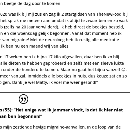
n beetje de dag door te komen.
020 was ik bij mij zus en zag ik 2 startgidsen van TheNewFood bij
 het sprak me meteen aan omdat ik altijd te zwaar ben en zo vaak
eb (zelfs na 20 jaar verwijderd). Ik heb direct de boekjes besteld,
n en die woensdag gelijk begonnen. Vanaf dat moment heb ik
r van migraine!
Met de neuroloog heb ik rustig alle medicatie
ik ben nu een maand vrij van alles.
n 17 weken ben ik bijna 17 kilo afgevallen, daar ben ik zo blij
 alle diëten te hebben geprobeerd en zelfs met een sleeve lukte
m onder de honderd te komen. Maar nu gaat het bijna vanzelf 😊.
meer van gal. Inmiddels alle
boekjes in huis, dus keuze zat en zo
olgen. Dank je wel Matty, ik voel me weer gezond!”
s
(55):
“Het enige wat ik jammer vindt, is dat ik hier niet
 aan ben begonnen!”
s mijn zestiende hevige migraine-aanvallen. In de loop van de