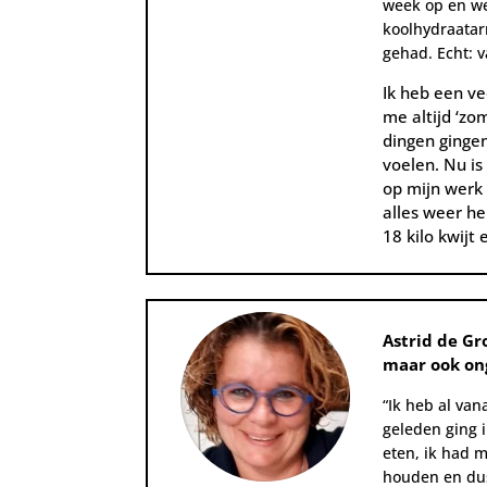
week op en wer
koolhydraatar
gehad. Echt: 
Ik heb een ve
me altijd ‘zo
dingen ginge
voelen.
Nu is
op mijn werk 
alles weer he
18 kilo kwij
Astrid de Gr
maar ook ong
“Ik heb
al vana
geleden ging 
eten, ik had 
houden en dus