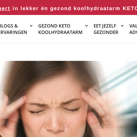
pert
in lekker én gezond koolhydraatarm KET
BLOGS &
GEZOND KETO
EET JEZELF
VAL
ERVARINGEN
KOOLHYDRAATARM
GEZONDER
AD