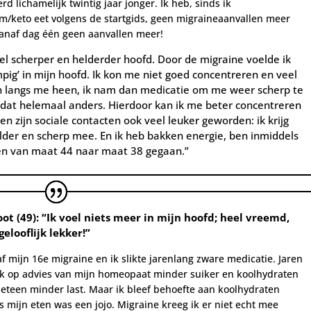
d lichamelijk twintig jaar jonger. Ik heb, sinds ik
m/keto eet volgens de startgids, geen migraineaanvallen meer
vanaf dag één geen aanvallen meer!
el scherper en helderder hoofd. Door de migraine voelde ik
mpig’ in mijn hoofd. Ik kon me niet goed concentreren en veel
n langs me heen, ik nam dan medicatie om me weer scherp te
 dat helemaal anders. Hierdoor kan ik me beter concentreren
en zijn sociale contacten ook veel leuker geworden: ik krijg
lder en scherp mee. En ik heb bakken energie, ben i
nmiddels
t en van maat 44 naar maat 38 gegaan.”
oot
(49):
“Ik voel niets meer in mijn hoofd; heel vreemd,
elooflijk lekker!”
f mijn 16e migraine en ik slikte jarenlang zware medicatie. Jaren
ik op advies van mijn homeopaat minder suiker en koolhydraten
meteen minder last. Maar ik bleef behoefte aan koolhydraten
 mijn eten was een jojo. Migraine kreeg ik er niet echt mee